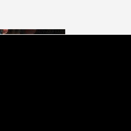
SHJaYTY4SzJ3LmQ0NUVuQUFlUU9r