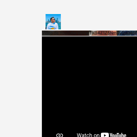
Vídeo de YouTube VVVWTXB4Z1Z5NmVvTUQ4