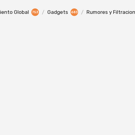
ento Global
Gadgets
Rumores y Filtracio
753
683