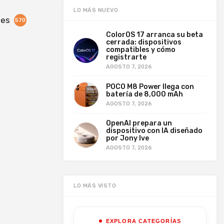
LO MÁS NUEVO
nes
570
ColorOS 17 arranca su beta
cerrada: dispositivos
compatibles y cómo
registrarte
AGOSTO 7, 2026
POCO M8 Power llega con
batería de 8,000 mAh
AGOSTO 7, 2026
OpenAI prepara un
dispositivo con IA diseñado
por Jony Ive
AGOSTO 7, 2026
LO MÁS VISTO
EXPLORA CATEGORÍAS