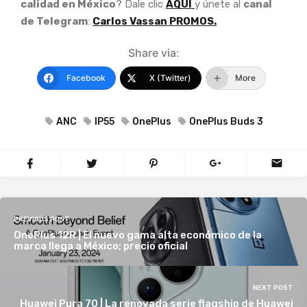
calidad en México
? Dale clic
AQUÍ
y únete al
canal
de Telegram
:
Carlos Vassan PROMOS.
Share via:
Facebook
X (Twitter)
More
ANC
IP55
OnePlus
OnePlus Buds 3
PREVIOUS POST
OnePlus 12R | El nuevo gama alta económico de la
marca llega a México; precio oficial
NEXT POST
Huawei Pura 70 | La renovada serie flagship de Huawei