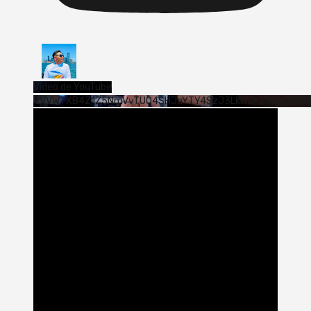
Vídeo de YouTube
VVVWTXB4Z1Z5NmVvTUQ4SHJaYTY4SzJ3LklYcnZxUjExS0s