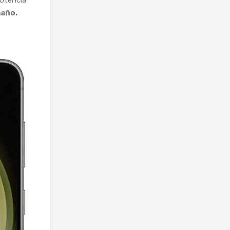
potencia
año.