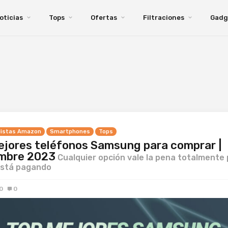
oticias
Tops
Ofertas
Filtraciones
Gadg
 listas Amazon
Smartphones
Tops
ejores teléfonos Samsung para comprar |
mbre 2023
Cualquier opción vale la pena totalmente 
está pagando
0
0