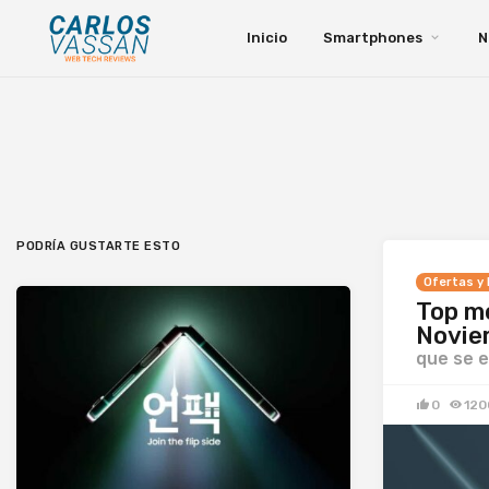
Inicio
Smartphones
N
PODRÍA GUSTARTE ESTO
Ofertas y
Top m
Novie
que se 
0
120