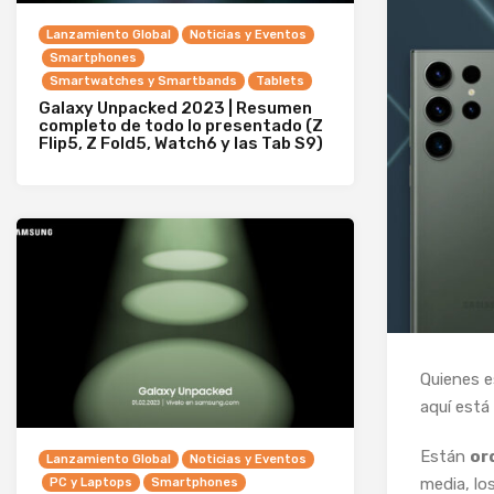
Lanzamiento Global
Noticias y Eventos
Smartphones
Smartwatches y Smartbands
Tablets
Galaxy Unpacked 2023 | Resumen
completo de todo lo presentado (Z
Flip5, Z Fold5, Watch6 y las Tab S9)
Quienes 
aquí está 
Están
or
Lanzamiento Global
Noticias y Eventos
media, l
PC y Laptops
Smartphones