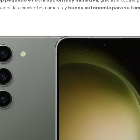
ip pequeño es otra opción muy llamativa,
gracias a toda la 
sador, las excelentes cámaras y
buena autonomía para su tam