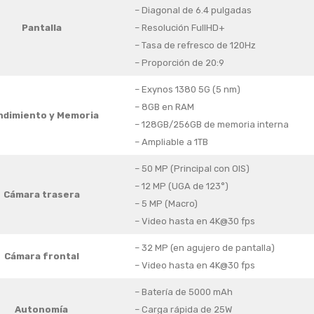
– Diagonal de 6.4 pulgadas
Pantalla
– Resolución FullHD+
– Tasa de refresco de 120Hz
– Proporción de 20:9
– Exynos 1380 5G (5 nm)
– 8GB en RAM
ndimiento y Memoria
– 128GB/256GB de memoria interna
– Ampliable a 1TB
– 50 MP (Principal con OIS)
– 12 MP (UGA de 123°)
Cámara trasera
– 5 MP (Macro)
– Video hasta en 4K@30 fps
– 32 MP (en agujero de pantalla)
Cámara frontal
– Video hasta en 4K@30 fps
– Batería de 5000 mAh
Autonomía
– Carga rápida de 25W