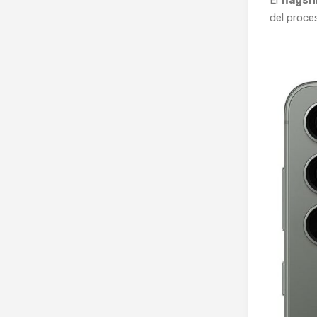
El
flagsh
del proce