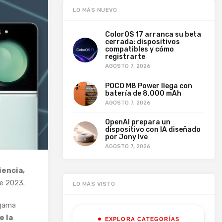
LO MÁS NUEVO
ColorOS 17 arranca su beta
cerrada: dispositivos
compatibles y cómo
registrarte
AGOSTO 7, 2026
POCO M8 Power llega con
batería de 8,000 mAh
AGOSTO 7, 2026
OpenAI prepara un
dispositivo con IA diseñado
por Jony Ive
AGOSTO 7, 2026
iencia,
e 2023.
LO MÁS VISTO
 gama
e la
EXPLORA CATEGORÍAS