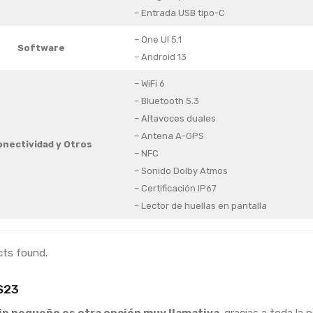
– Entrada USB tipo-C
– One UI 5.1
Software
– Android 13
– WiFi 6
– Bluetooth 5.3
– Altavoces duales
– Antena A-GPS
onectividad y Otros
– NFC
– Sonido Dolby Atmos
– Certificación IP67
– Lector de huellas en pantalla
cts found.
S23