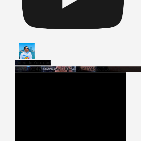
Vídeo de YouTube
VVVWTXB4Z1Z5NmVvTUQ4SHJaYTY4SzJ3LklYcnZxUjExS0s