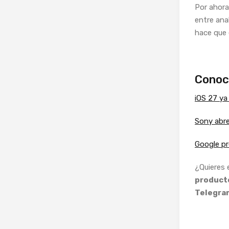
Por ahora,
entre ana
hace que 
Conoc
iOS 27 ya 
Sony abre
Google pr
¿Quieres
producto
Telegra