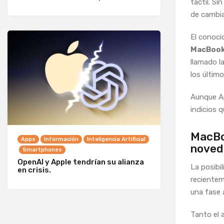
táctil. S
de cambia
El conoci
MacBook 
llamado l
los últim
Aunque Ap
indicios q
MacBoo
Apps
Información
Inteligencia Artificial
noved
Smartphones
OpenAI y Apple tendrían su alianza
La posibi
en crisis.
recientem
una fase 
Tanto el 