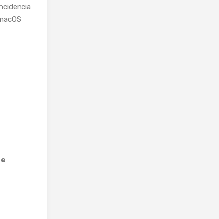
incidencia
n macOS
de