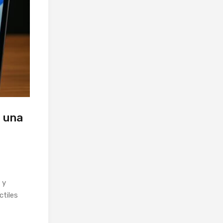
e una
 y
ctiles