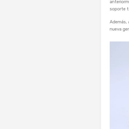
anterior
soporte t
Además, a
nueva gen