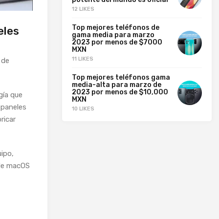
12 LIKES
Top mejores teléfonos de
eles
gama media para marzo
2023 por menos de $7000
MXN
11 LIKES
 de
Top mejores teléfonos gama
media-alta para marzo de
2023 por menos de $10,000
gía que
MXN
s paneles
10 LIKES
ricar
ipo,
 de macOS