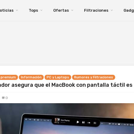
oticias
Tops
Ofertas
Filtraciones
Gadg
 premium
Información
PC y Laptops
Rumores y Filtraciones
rador asegura que el MacBook con pantalla táctil es 
0