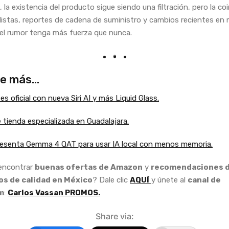
 la existencia del producto sigue siendo una filtración, pero la co
listas, reportes de cadena de suministro y cambios recientes e
el rumor tenga más fuerza que nunca.
e más…
es oficial con nueva Siri AI y más Liquid Glass.
 tienda especializada en Guadalajara.
esenta Gemma 4 QAT para usar IA local con menos memoria.
 encontrar
buenas ofertas de Amazon
y
recomendaciones 
s de calidad en México
? Dale clic
AQUÍ
y únete al
canal de
m
:
Carlos Vassan PROMOS.
Share via: