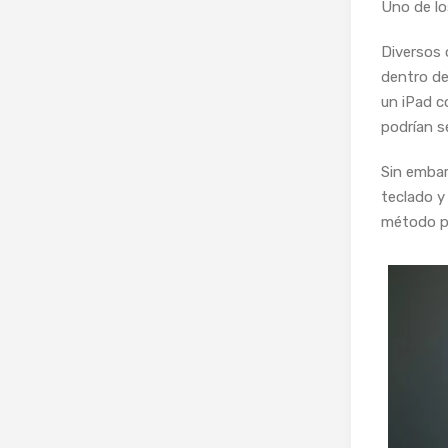
Uno de lo
Diversos 
dentro de
un iPad c
podrían s
Sin embar
teclado y
método pr