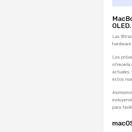
MacBoo
OLED.
Las filtr
hardware p
Los próxi
ofrecería 
actuales.
estos nue
Asimismo,
incluyend
para facil
macOS