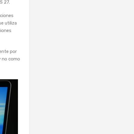
S 27.
nciones
e utiliza
ciones
ente por
 y no como