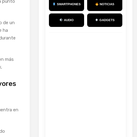
 a punto
SMARTPHONES
NOTICIAS
AUDIO
GADGETS
lo de un
e ha
 durante
cen más
k.
yores
uentra en
ado