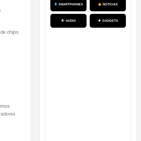
SMARTPHONES
NOTICIAS
n
AUDIO
GADGETS
 de chips
s
timos
radores