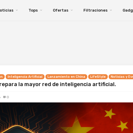
oticias
Tops
Ofertas
Filtraciones
Gadg
ón
Inteligencia Artificial
Lanzamiento en China
LifeStyle
Noticias y E
repara la mayor red de inteligencia artificial.
6
0