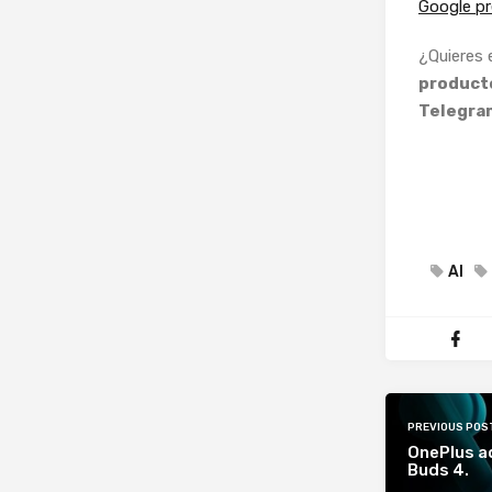
Google pr
¿Quieres
producto
Telegra
AI
PREVIOUS POS
OnePlus a
Buds 4.