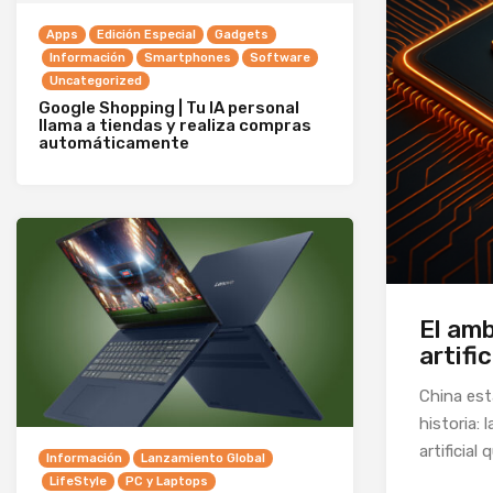
Apps
Edición Especial
Gadgets
Información
Smartphones
Software
Uncategorized
Google Shopping | Tu IA personal
llama a tiendas y realiza compras
automáticamente
El amb
artifi
China est
historia:
artificial
Información
Lanzamiento Global
LifeStyle
PC y Laptops