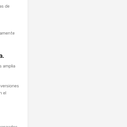
ías de
riamente
a.
s amplia
nversiones
n el
avanzados.