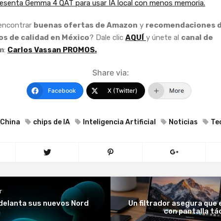
esenta Gemma 4 QAT para usar IA local con menos memoria.
 encontrar
buenas ofertas de Amazon
y
recomendaciones 
s de calidad en México
? Dale clic
AQUÍ
y únete al
canal de
m
:
Carlos Vassan PROMOS.
Share via:
Facebook
X (Twitter)
More
China
chips de IA
Inteligencia Artificial
Noticias
Te
T
delanta sus nuevos Nord
Un filtrador asegura que
con pantalla tác