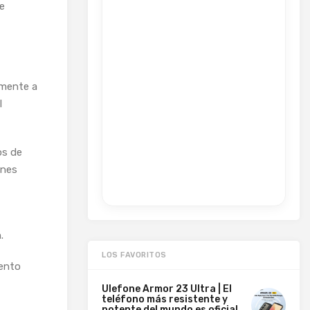
e
emente a
l
os de
ones
.
LOS FAVORITOS
iento
Ulefone Armor 23 Ultra | El
teléfono más resistente y
potente del mundo es oficial