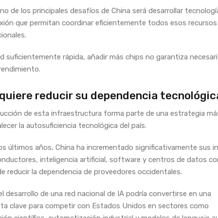
uno de los principales desafíos de China será desarrollar tecnolog
xión que permitan coordinar eficientemente todos esos recursos
ionales.
ed suficientemente rápida, añadir más chips no garantiza necesa
rendimiento.
quiere reducir su dependencia tecnológic
ucción de esta infraestructura forma parte de una estrategia má
lecer la autosuficiencia tecnológica del país.
os últimos años, China ha incrementado significativamente sus i
nductores, inteligencia artificial, software y centros de datos co
de reducir la dependencia de proveedores occidentales.
l desarrollo de una red nacional de IA podría convertirse en una
ta clave para competir con Estados Unidos en sectores como
ción científica, automatización industrial y modelos de lenguaje 