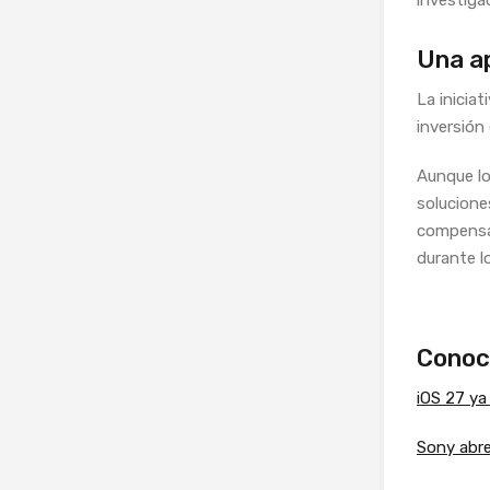
Una ap
La inicia
inversión 
Aunque lo
solucione
compensar
durante l
Conoc
iOS 27 ya 
Sony abre