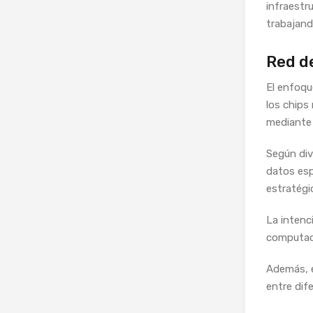
infraestr
trabajand
Red de
El enfoqu
los chips
mediante 
Según div
datos espe
estratégi
La intenc
computaci
Además, e
entre dif