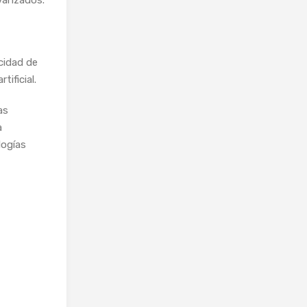
cidad de
tificial.
as
a
logías