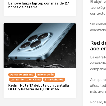
El objetiv
Lenovo lanza laptop con más de 27
horas de batería.
tecnológi
contexto 
Sin embar
avanzado
Red de
aceler
La estrat
desarroll
compañías
Gama de entrada
Información
Aunque es
Lanzamiento en China
Smartphones
Redmi Note 17 debuta con pantalla
años, tod
OLED y batería de 8,000 mAh
más avan
Por ello,