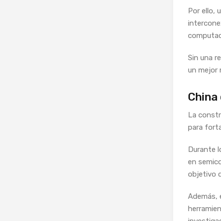
Por ello, 
intercone
computac
Sin una r
un mejor 
China 
La constr
para forta
Durante l
en semico
objetivo 
Además, e
herramien
investiga