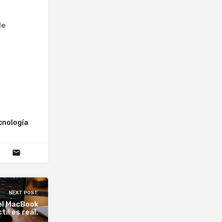
de
cnología
NEXT POST
 el MacBook
til es real.