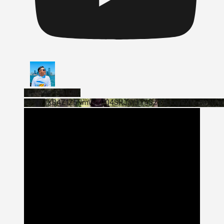
Vídeo de YouTube
VVVWTXB4Z1Z5NmVvTUQ4SHJaYTY4SzJ3LkxyRXNwNHNfa