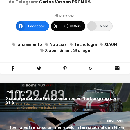
de Telegram
:
Carlos Vassan PROMOS.
Share via:
Facebook
X (Twitter)
More
lanzamiento
Noticias
Tecnología
XIAOMI
Xiaomi Smart Storage
PREVIOUS POST
Xiaomi prueba autos autónomos en Nürburgring con
XLA.
NEXT POST
Iberia estrena su primer vuelo internacional con Wi-Fi