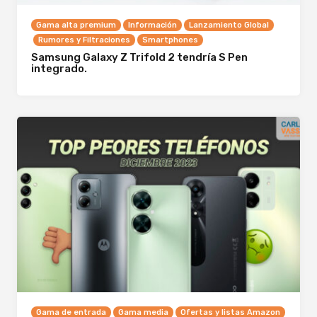
Gama alta premium
Información
Lanzamiento Global
Rumores y Filtraciones
Smartphones
Samsung Galaxy Z Trifold 2 tendría S Pen
integrado.
Gama de entrada
Gama media
Ofertas y listas Amazon