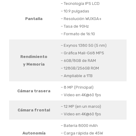
– Tecnología IPS LCD
– 10.9 pulgadas
Pantalla
– Resolución WUXGA+
– Tasa de 90Hz
– Formato de 16:10
– Exynos 1380 5G (5 nm)
– Gráfica Mali-G68 MP5
Rendimiento
– 6GB/8GB de RAM
y Memoria
– 128GB/256GB ROM
– Ampliable a 1TB
– 8 MP (Principal)
Cámara trasera
– Video en 4K@60 fps
– 12 MP (en un marco)
Cámara frontal
– Video en 4K@60 fps
– Batería 8000 mAh
Autonomía
– Carga rápida de 45W