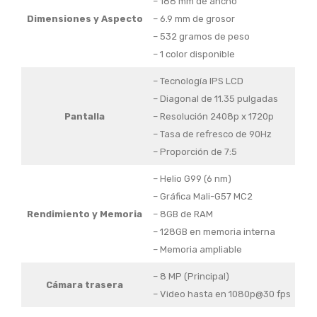
– 188 mm de ancho
Dimensiones y Aspecto
– 6.9 mm de grosor
– 532 gramos de peso
– 1 color disponible
– Tecnología IPS LCD
– Diagonal de 11.35 pulgadas
Pantalla
– Resolución 2408p x 1720p
– Tasa de refresco de 90Hz
– Proporción de 7:5
– Helio G99 (6 nm)
– Gráfica Mali-G57 MC2
Rendimiento y Memoria
– 8GB de RAM
– 128GB en memoria interna
– Memoria ampliable
– 8 MP (Principal)
Cámara trasera
– Video hasta en 1080p@30 fps