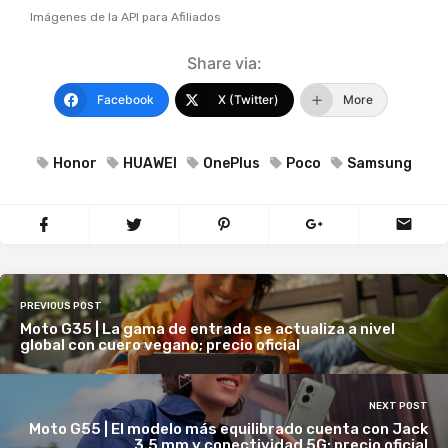
Imágenes de la API para Afiliados
Share via:
Facebook
X (Twitter)
More
Honor
HUAWEI
OnePlus
Poco
Samsung
PREVIOUS POST
Moto G35 | La gama de entrada se actualiza a nivel
global con cuero vegano; precio oficial
NEXT POST
Moto G55 | El modelo más equilibrado cuenta con Jack
3.5 mm y conectividad 5G; precio oficial