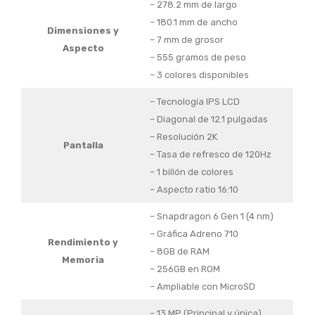
– 278.2 mm de largo
– 180.1 mm de ancho
Dimensiones y
– 7 mm de grosor
Aspecto
– 555 gramos de peso
– 3 colores disponibles
– Tecnología IPS LCD
– Diagonal de 12.1 pulgadas
– Resolución 2K
Pantalla
– Tasa de refresco de 120Hz
– 1 billón de colores
– Aspecto ratio 16:10
– Snapdragon 6 Gen 1 (4 nm)
– Gráfica Adreno 710
Rendimiento y
– 8GB de RAM
Memoria
– 256GB en ROM
– Ampliable con MicroSD
– 13 MP (Principal y única)