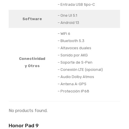
– Entrada USB tipo-C
– One UI 5.1
Software
– Android 13
– WiFi 6
– Bluetooth 5.3
– Altavoces duales
– Sonido por AKG
Conectividad
– Soporte de S-Pen
y Otros
– Conexión LTE (opcional)
– Audio Dolby Atmos
– Antena A-GPS
– Protección IP68
No products found.
Honor Pad 9