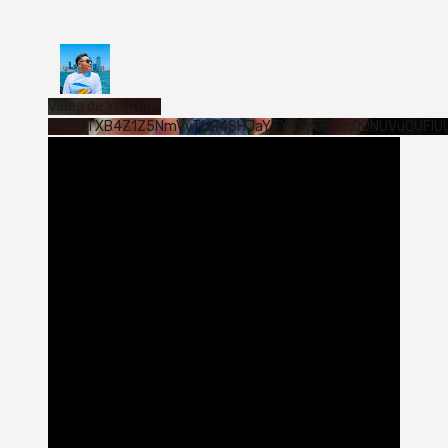
Vídeo de YouTube
VVVWTXB4Z1Z5NmVvTUQ4SHJaYTY4SzJ3LmQ0NUVuQUFlU