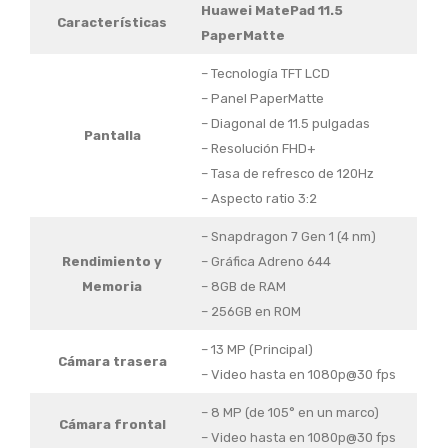
Huawei MatePad 11.5
Características
PaperMatte
– Tecnología TFT LCD
– Panel PaperMatte
– Diagonal de 11.5 pulgadas
Pantalla
– Resolución FHD+
– Tasa de refresco de 120Hz
– Aspecto ratio 3:2
– Snapdragon 7 Gen 1 (4 nm)
Rendimiento y
– Gráfica Adreno 644
Memoria
– 8GB de RAM
– 256GB en ROM
– 13 MP (Principal)
Cámara trasera
– Video hasta en 1080p@30 fps
– 8 MP (de 105° en un marco)
Cámara frontal
– Video hasta en 1080p@30 fps