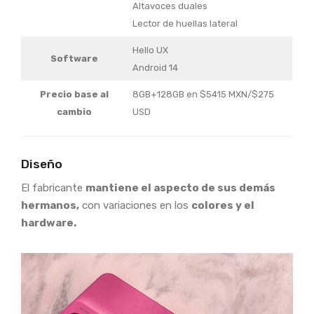
Altavoces duales
Lector de huellas lateral
Hello UX
Software
Android 14
Precio base al
8GB+128GB en $5415 MXN/$275
cambio
USD
Diseño
El fabricante
mantiene el aspecto de sus demás
hermanos,
con variaciones en los
colores y el
hardware.