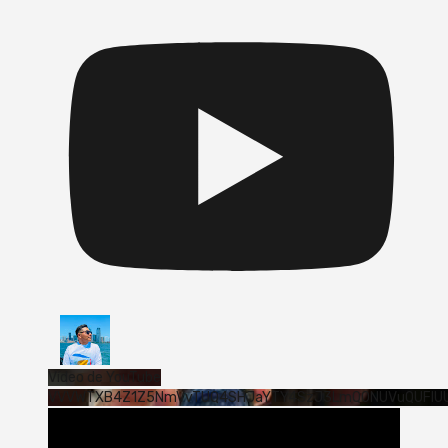
Vídeo de YouTube
VVVWTXB4Z1Z5NmVvTUQ4SHJaYTY4SzJ3LmQ0NUVuQUFlU