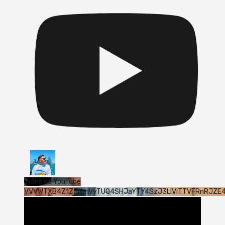
Vídeo de YouTube
VVVWTXB4Z1Z5NmVvTUQ4SHJaYTY4SzJ3LlViTTVFRnRJZE