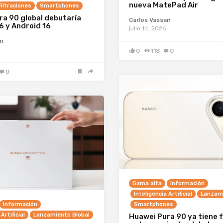
nueva MatePad Air
iltraciones
Smartphones
ra 90 global debutaría
Carlos Vassan
6 y Android 16
julio 14, 2026
an
0
118
0
0
Gama alta
Información
Inteligencia Artificial
Lanzami
Información
Smartphones
Artificial
Lanzamiento Global
Huawei Pura 90 ya tiene 