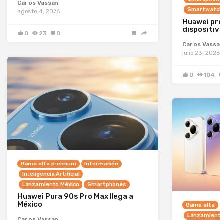
Carlos Vassan
Smartwatc
agosto 4, 2026
Huawei pr
dispositiv
0
23
0
Carlos Vass
julio 23, 2026
0
104
Gama alta premium
Información
Inteligencia Artificial
Lanzamiento México
Smartphones
Huawei Pura 90s Pro Max llega a
México
Gama alta
Lanzamient
Carlos Vassan