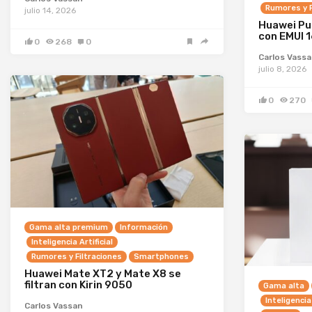
Rumores y F
julio 14, 2026
Huawei Pu
con EMUI 1
0
268
0
Carlos Vass
julio 8, 2026
0
270
Gama alta premium
Información
Inteligencia Artificial
Rumores y Filtraciones
Smartphones
Huawei Mate XT2 y Mate X8 se
filtran con Kirin 9050
Gama alta
Inteligencia 
Carlos Vassan