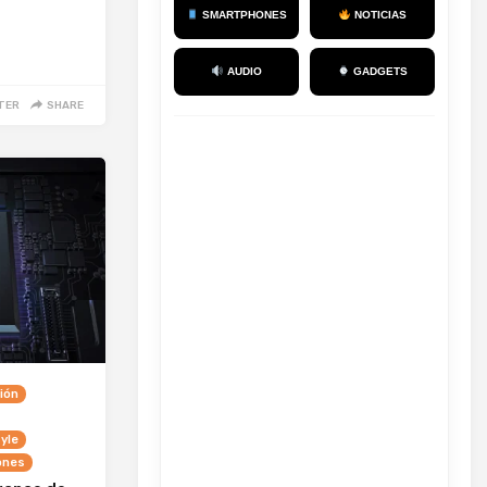
SMARTPHONES
NOTICIAS
AUDIO
GADGETS
TER
SHARE
ión
yle
ones