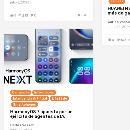
Tablets
julio 7, 2026
HUAWEI Ma
más delga
1
213
0
Carlos Vass
junio 22, 202
0
138
Gama alta
Información
Inteligencia Artificial
LifeStyle
Smartphones
HarmonyOS 7 apuesta por un
ejército de agentes de IA.
Carlos Vassan