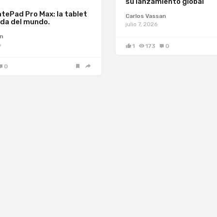
su lanzamiento global
tePad Pro Max: la tablet
Carlos Vassan
da del mundo.
julio 7, 2026
an
6
1
173
0
0