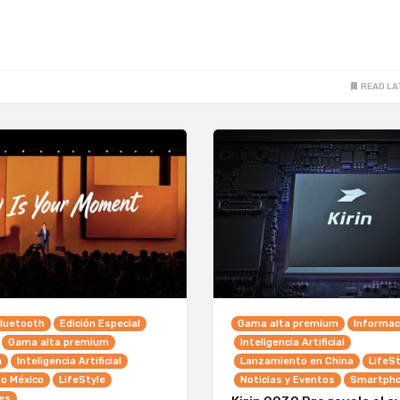
READ LA
luetooth
Edición Especial
Gama alta premium
Informac
Gama alta premium
Inteligencia Artificial
n
Inteligencia Artificial
Lanzamiento en China
LifeSt
o México
LifeStyle
Noticias y Eventos
Smartph
es