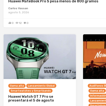
Huawei MateBook Pro S pesa menos de 800 gramos
Carlos Vassan
agosto 5, 2026
0
12
0
Gama alta
Lanzamiento Global
Audífonos B
Smartwatches y Smartbands
Gama alta
Informació
Huawei Watch GT 7 Pro se
presentará el 5 de agosto
Lanzamient
Smartphon