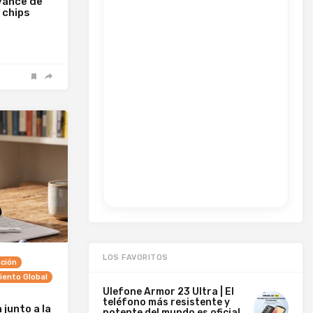
avance de
 chips
LOS FAVORITOS
ción
ento Global
Ulefone Armor 23 Ultra | El
teléfono más resistente y
 junto a la
potente del mundo es oficial