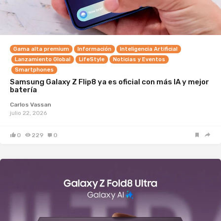
Gama alta premium
Información
Inteligencia Artificial
Lanzamiento Global
LifeStyle
Noticias y Eventos
Smartphones
Samsung Galaxy Z Flip8 ya es oficial con más IA y mejor
batería
Carlos Vassan
julio 22, 2026
0
229
0