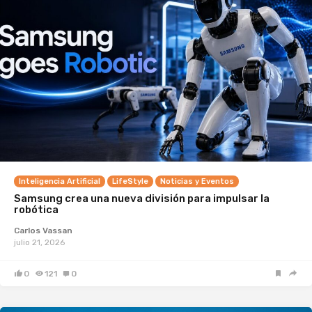
Inteligencia Artificial
LifeStyle
Noticias y Eventos
Samsung crea una nueva división para impulsar la
robótica
Carlos Vassan
julio 21, 2026
0
121
0