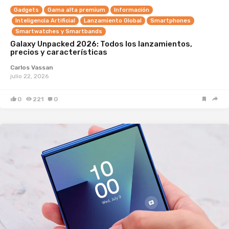
Gadgets
Gama alta premium
Información
Inteligencia Artificial
Lanzamiento Global
Smartphones
Smartwatches y Smartbands
Galaxy Unpacked 2026: Todos los lanzamientos,
precios y características
Carlos Vassan
julio 22, 2026
0
221
0