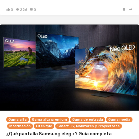
0
226
0
Gama alta
Gama alta premium
Gama de entrada
Gama media
Información
LifeStyle
Smart TV, Monitores y Proyectores
¿Qué pantalla Samsung elegir? Guía completa