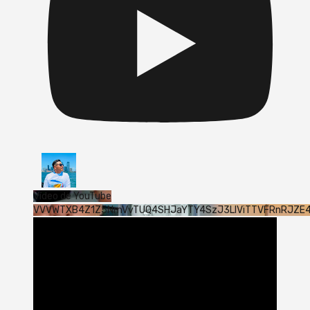
Vídeo de YouTube
VVVWTXB4Z1Z5NmVvTUQ4SHJaYTY4SzJ3LlViTTVFRnRJZE