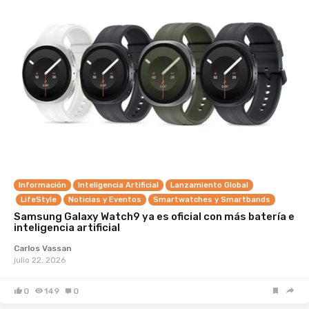
Información
Inteligencia Artificial
Lanzamiento Global
LifeStyle
Noticias y Eventos
Smartwatches y Smartbands
Samsung Galaxy Watch9 ya es oficial con más batería e
inteligencia artificial
Carlos Vassan
julio 22, 2026
0
149
0