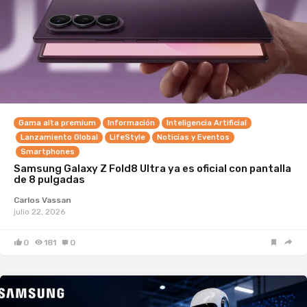
Gama alta premium
Información
Inteligencia Artificial
Lanzamiento Global
LifeStyle
Noticias y Eventos
Smartphones
Samsung Galaxy Z Fold8 Ultra ya es oficial con pantalla
de 8 pulgadas
Carlos Vassan
julio 22, 2026
0
181
0