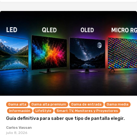
Gama alta
Gama alta premium
Gama de entrada
Gama media
Información
LifeStyle
Smart TV, Monitores y Proyectores
Guía definitiva para saber que tipo de pantalla elegir.
Carlos Vassan
julio 8, 2026