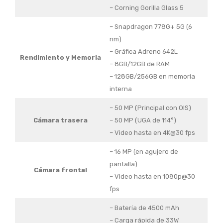
– Corning Gorilla Glass 5
– Snapdragon 778G+ 5G (6
nm)
– Gráfica Adreno 642L
Rendimiento y Memoria
– 8GB/12GB de RAM
– 128GB/256GB en memoria
interna
– 50 MP (Principal con OIS)
Cámara trasera
– 50 MP (UGA de 114°)
– Video hasta en 4K@30 fps
– 16 MP (en agujero de
pantalla)
Cámara frontal
– Video hasta en 1080p@30
fps
– Batería de 4500 mAh
– Carga rápida de 33W