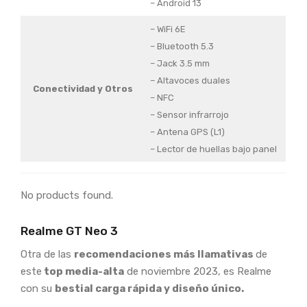
– Android 13
– WiFi 6E
– Bluetooth 5.3
– Jack 3.5 mm
– Altavoces duales
Conectividad
y Otros
– NFC
– Sensor infrarrojo
– Antena GPS (L1)
– Lector de huellas bajo panel
No products found.
Realme GT Neo 3
Otra de las
recomendaciones más llamativas
de
este
top media-alta
de noviembre 2023, es Realme
con su
bestial carga rápida y diseño único.