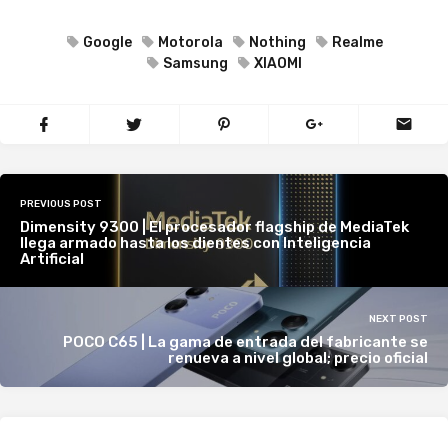
Google
Motorola
Nothing
Realme
Samsung
XIAOMI
PREVIOUS POST
Dimensity 9300 | El procesador flagship de MediaTek
llega armado hasta los dientes con Inteligencia
Artificial
NEXT POST
POCO C65 | La gama de entrada del fabricante se
renueva a nivel global; precio oficial