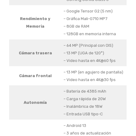
– Google Tensor G2 (5 nm)
Rendimiento y
– Gráfica Mali-G710 MP7
Memoria
– 8GB de RAM
– 128GB en memoria interna
– 64 MP (Principal con OIS)
Cámara trasera
– 13 MP (UGA de 120°)
– Video hasta en 4K@60 fps
– 13 MP (en agujero de pantalla)
Cámara frontal
– Video hasta en 4K@30 fps
– Batería de 4385 mAh
– Carga rápida de 20W
Autonomía
– Inalámbrica de 18W
– Entrada USB tipo-C
– Android 13
– 3 años de actualización