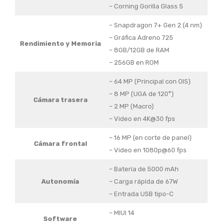
– Corning Gorilla Glass 5
– Snapdragon 7+ Gen 2 (4 nm)
– Gráfica Adreno 725
Rendimiento
y Memoria
– 8GB/12GB de RAM
– 256GB en ROM
– 64 MP (Principal con OIS)
– 8 MP (UGA de 120°)
Cámara trasera
– 2 MP (Macro)
– Video en 4K@30 fps
– 16 MP (en corte de panel)
Cámara frontal
– Video en 1080p@60 fps
– Batería de 5000 mAh
Autonomía
– Carga rápida de 67W
– Entrada USB tipo-C
– MIUI 14
Software