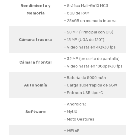
Rendimiento y
– Gráfica Mali-G610 MC3
Memoria
– 8GB de RAM
– 256GB en memoria interna
– 50 MP (Principal con OIS)
Cámara trasera
– 13 MP (UGA de 120°)
– Video hasta en 4K@30 fps
– 32 MP (en corte de pantalla)
Cámara frontal
– Video hasta en 1080p@30 fps
– Batería de 5000 mAh
Autonomía
– Carga superrápida de 68W
– Entrada USB tipo-C
– Android 13
Software
– MyUX
– Moto Gestures
– WiFi 6E