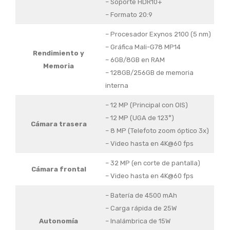
– Soporte HDR10+
– Formato 20:9
– Procesador Exynos 2100 (5 nm)
– Gráfica Mali-G78 MP14
Rendimiento y
– 6GB/8GB en RAM
Memoria
– 128GB/256GB de memoria
interna
– 12 MP (Principal con OIS)
– 12 MP (UGA de 123°)
Cámara trasera
– 8 MP (Telefoto zoom óptico 3x)
– Video hasta en 4K@60 fps
– 32 MP (en corte de pantalla)
Cámara frontal
– Video hasta en 4K@60 fps
– Batería de 4500 mAh
– Carga rápida de 25W
Autonomía
– Inalámbrica de 15W