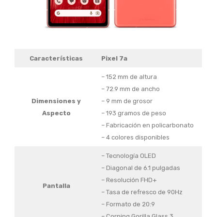
Características
Pixel 7a
– 152 mm de altura
– 72.9 mm de ancho
Dimensiones y
– 9 mm de grosor
Aspecto
– 193 gramos de peso
– Fabricación en policarbonato
– 4 colores disponibles
– Tecnología OLED
– Diagonal de 6.1 pulgadas
– Resolución FHD+
Pantalla
– Tasa de refresco de 90Hz
– Formato de 20:9
– Corning Gorilla Glass 3