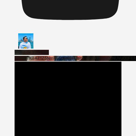
Vídeo de YouTube
VVVWTXB4Z1Z5NmVvTUQ4SHJaYTY4SzJ3LmQ0NUVuQUFlU