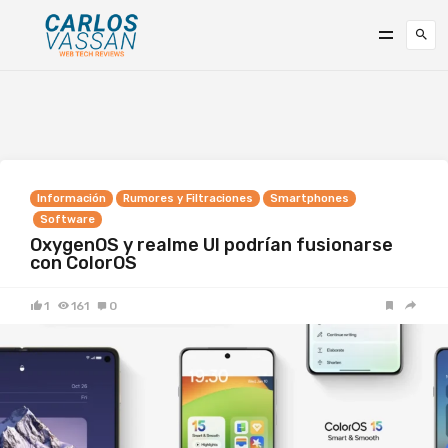
Información
Rumores y Filtraciones
Smartphones
Software
OxygenOS y realme UI podrían fusionarse
con ColorOS
1
161
0