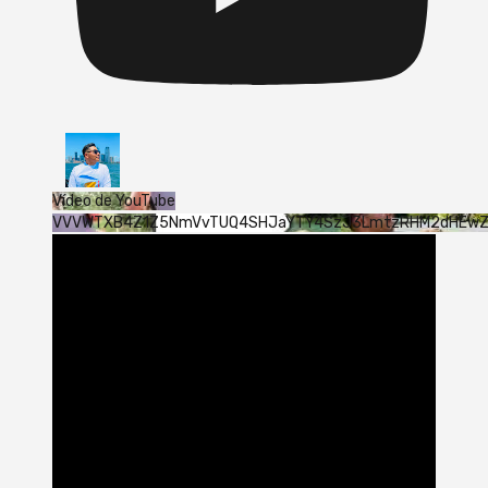
Vídeo de YouTube
VVVWTXB4Z1Z5NmVvTUQ4SHJaYTY4SzJ3LmtzRHM2dHEw