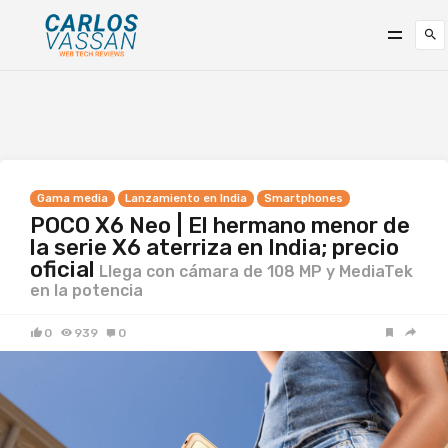
Gama media
Lanzamiento en India
Smartphones
POCO X6 Neo | El hermano menor de
la serie X6 aterriza en India; precio
oficial
Llega con cámara de 108 MP y MediaTek
en la potencia
0
939
0