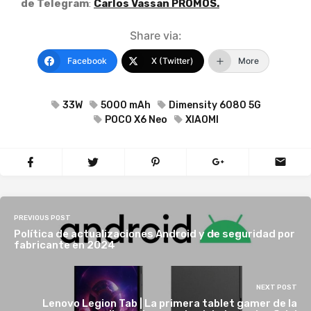
de Telegram
:
Carlos Vassan PROMOS.
Share via:
Facebook
X (Twitter)
More
33W
5000 mAh
Dimensity 6080 5G
POCO X6 Neo
XIAOMI
PREVIOUS POST
Política de actualizaciones Android y de seguridad por
fabricante en 2024
NEXT POST
Lenovo Legion Tab | La primera tablet gamer de la