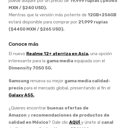
puede adquirir por un precio de
19,999 rupias ($4045
MXN / $240 USD).
Mientras que la versión más potente de
12GB+256GB
estará disponible para comprar por
21,999 rupias
($4450 MXN / $265 USD).
Conoce más
El nuevo
Realme 12+ aterriza en Asia,
una opción
interesante para la
gama media
equipada con el
Dimensity 7050 5G.
Samsung
renueva su mejor
gama media calidad-
precio
para el mercado global, presentando al fin el
Galaxy A55.
¿Quieres encontrar
buenas ofertas de
Amazon
y
recomendaciones de productos de
calidad en México
? Dale clic
AQUÍ
y únete al
canal