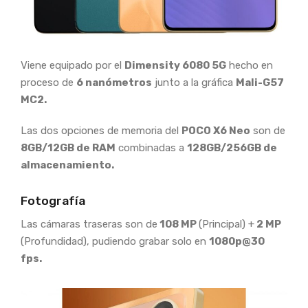
Viene equipado por el
Dimensity 6080 5G
hecho en
proceso de
6 nanómetros
junto a la gráfica
Mali-G57
MC2.
Las dos opciones de memoria del
POCO X6 Neo
son de
8GB/12GB de RAM
combinadas a
128GB/256GB de
almacenamiento.
Fotografía
Las cámaras traseras son de
108 MP
(Principal) +
2 MP
(Profundidad), pudiendo grabar solo en
1080p@30
fps.