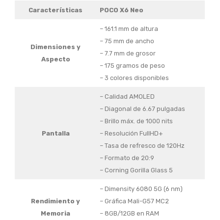
Características
POCO X6 Neo
– 161.1 mm de altura
– 75 mm de ancho
Dimensiones
y
– 7.7 mm de grosor
Aspecto
– 175 gramos de peso
– 3 colores disponibles
– Calidad AMOLED
– Diagonal de 6.67 pulgadas
– Brillo máx. de 1000 nits
Pantalla
– Resolución FullHD+
– Tasa de refresco de 120Hz
– Formato de 20:9
– Corning Gorilla Glass 5
– Dimensity 6080 5G (6 nm)
Rendimiento
y
– Gráfica Mali-G57 MC2
Memoria
– 8GB/12GB en RAM