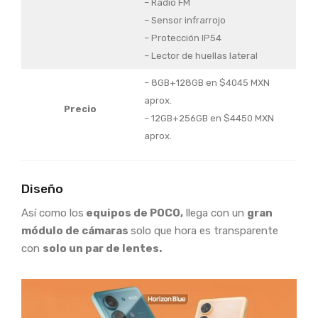
– Radio FM
– Sensor infrarrojo
– Protección IP54
– Lector de huellas lateral
– 8GB+128GB en $4045 MXN
aprox.
Precio
– 12GB+256GB en $4450 MXN
aprox.
Diseño
Así como los
equipos de POCO,
llega con un
gran
módulo de cámaras
solo que hora es transparente
con
solo un par de lentes.