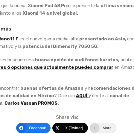
 que la nueva
Xiaomi Pad 6S Pro
se presente la
última seman
junto a los
Xiaomi 14 a nivel global.
 más
Reno11 F
es el nuevo gama media-alta
presentado en Asia,
co
mativo y la
potencia del Dimensity 7050 5G.
enes busquen una
buena opción de audífonos baratos,
aquí e
es 6 opciones que actualmente puedes comprar
en Amaz
 encontrar
buenas ofertas de Amazon
y
recomendaciones 
s de calidad en México
? Dale clic
AQUÍ
y únete al
canal de
m
:
Carlos Vassan PROMOS.
Share via:
Facebook
X (Twitter)
More