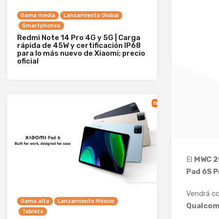
Gama media
Lanzamiento Global
Smartphones
Redmi Note 14 Pro 4G y 5G | Carga
rápida de 45W y certificación IP68
para lo más nuevo de Xiaomi; precio
oficial
El
MWC 20
Pad 6S P
Vendrá c
Gama alta
Lanzamiento México
Qualcom
Tablets