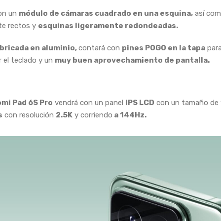
con un
módulo de cámaras cuadrado en una esquina,
así com
te rectos y
esquinas ligeramente redondeadas.
bricada en aluminio,
contará con
pines POGO en la tapa
par
r el teclado y un
muy buen aprovechamiento de pantalla.
omi Pad 6S Pro
vendrá con un panel
IPS LCD
con un tamaño de
s
con resolución
2.5K
y corriendo
a 144Hz.