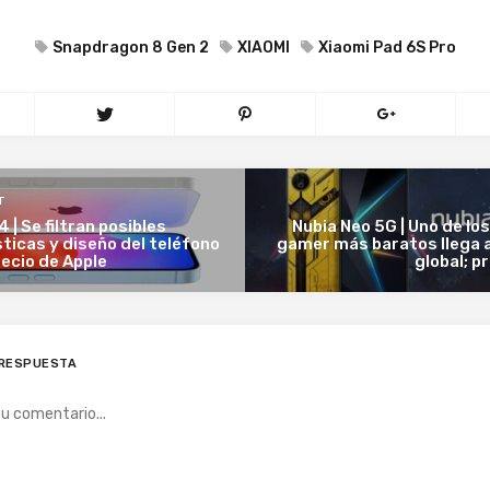
Snapdragon 8 Gen 2
XIAOMI
Xiaomi Pad 6S Pro
T
 | Se filtran posibles
Nubia Neo 5G | Uno de lo
ticas y diseño del teléfono
gamer más baratos llega 
ecio de Apple
global; pr
 RESPUESTA