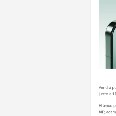
Vendrá po
junto a
1
El único 
MP,
adem