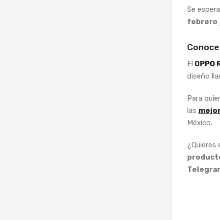
Se espera
febrero
Conoce
El
OPPO 
diseño lla
Para qui
las
mejor
México.
¿Quieres
producto
Telegra