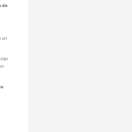
a de
n un
stán
on
de