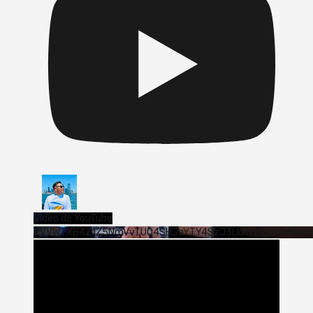
Vídeo de YouTube
VVVWTXB4Z1Z5NmVvTUQ4SHJaYTY4SzJ3LklYcnZxUjExS0s