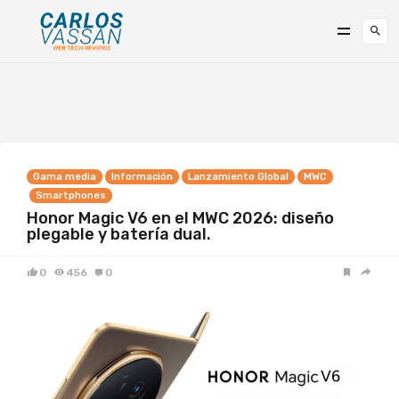
Gama media
Información
Lanzamiento Global
MWC
Smartphones
Honor Magic V6 en el MWC 2026: diseño
plegable y batería dual.
0
456
0