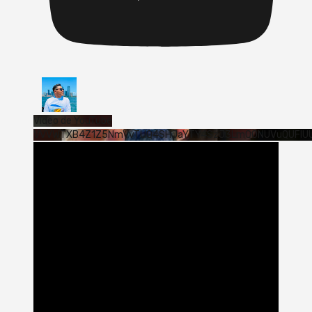
Vídeo de YouTube
VVVWTXB4Z1Z5NmVvTUQ4SHJaYTY4SzJ3LmQ0NUVuQUFlU