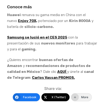
Conoce más
Huawei
renueva su gama media en China con el
nuevo
Enjoy 70X,
potenciado por un
Kirin 8000A
y
batería de
silicio-carbono.
Samsung se lució en el CES 2025
con la
presentación de sus
nuevos monitores
para trabajar
y para el
gaming.
¿Quieres encontrar
buenas ofertas de
Amazon
y
recomendaciones de productos de
calidad en México
? Dale clic
AQUÍ
y únete al
canal
de Telegram
:
Carlos Vassan PROMOS.
Share via:
Facebook
X (Twitter)
More