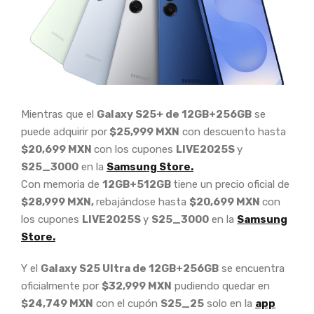
Mientras que el
Galaxy S25+ de 12GB+256GB
se
puede adquirir por
$25,999 MXN
con descuento hasta
$20,699 MXN
con los cupones
LIVE2025S
y
S25_3000
en la
Samsung Store.
Con memoria de
12GB+512GB
tiene un precio oficial de
$28,999 MXN,
rebajándose hasta
$20,699 MXN
con
los cupones
LIVE2025S
y
S25_3000
en la
Samsung
Store.
Y el
Galaxy S25 Ultra de 12GB+256GB
se encuentra
oficialmente por
$32,999 MXN
pudiendo quedar en
$24,749 MXN
con el cupón
S25_25
solo en la
app