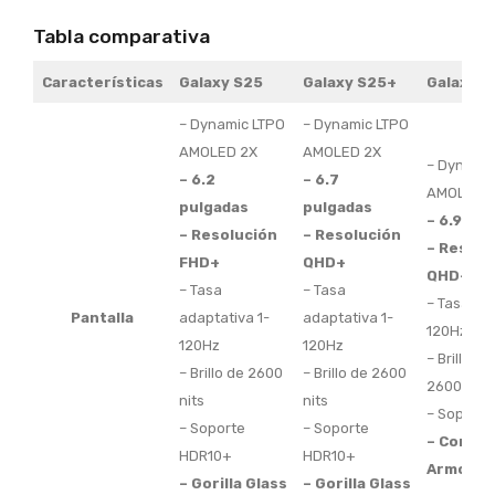
Tabla comparativa
Características
Galaxy S25
Galaxy S25+
Galaxy S
– Dynamic LTPO
– Dynamic LTPO
AMOLED 2X
AMOLED 2X
– Dynamic
– 6.2
– 6.7
AMOLED 
pulgadas
pulgadas
– 6.9 pu
– Resolución
– Resolución
– Resolu
FHD+
QHD+
QHD+
– Tasa
– Tasa
– Tasa ada
Pantalla
adaptativa 1-
adaptativa 1-
120Hz
120Hz
120Hz
– Brillo m
– Brillo de 2600
– Brillo de 2600
2600 nits
nits
nits
– Soporte
– Soporte
– Soporte
– Corning
HDR10+
HDR10+
Armor 2
– Gorilla Glass
– Gorilla Glass