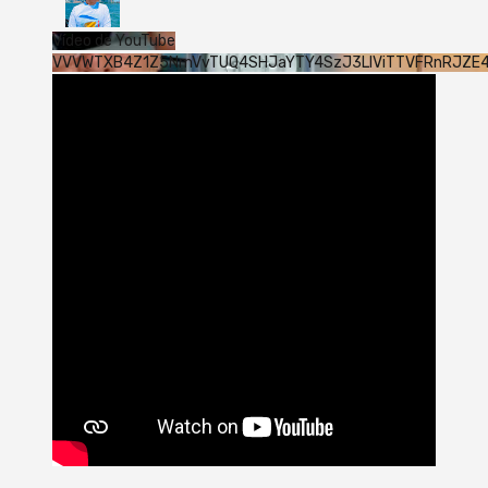
Vídeo de YouTube
VVVWTXB4Z1Z5NmVvTUQ4SHJaYTY4SzJ3LlViTTVFRnRJZE