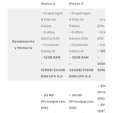
Victus 2
Victus 2
– Snapdragon
– Snapdragon
8 Elite for
8 Elite for
– Snapdr
Galaxy
Galaxy
Elite for 
– Gráfica
– Gráfica
– Gráfica
Adreno 830
Adreno 830
830
Rendimiento
– Funciones
– Funciones
– Galaxy A
y Memoria
Galaxy AI
Galaxy AI
– 12GB d
– 12GB RAM
– 12GB RAM
–
–
–
256GB/5
128GB/256GB
256GB/512GB
ROM UFS
ROM UFS 4.0
ROM UFS 4.0
– 200 MP
(Principa
– 50 MP
– 50 MP
OIS)
(Principal con
(Principal con
– 50 MP 
OIS)
OIS)
120°)