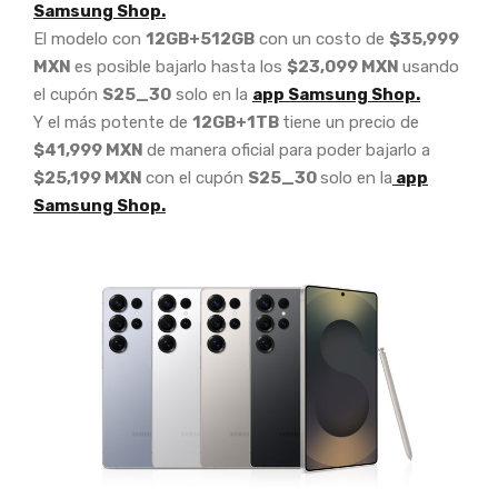
Samsung Shop.
El modelo con
12GB+512GB
con un costo de
$35,999
MXN
es posible bajarlo hasta los
$23,099 MXN
usando
el cupón
S25_30
solo en la
app Samsung Shop.
Y el más potente de
12GB+1TB
tiene un precio de
$41,999 MXN
de manera oficial para poder bajarlo a
$25,199 MXN
con el cupón
S25_30
solo en la
app
Samsung Shop.