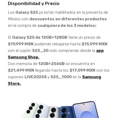
Disponibilidad y Precio
Los
Galaxy S25
ya están habilitados en la preventa de
México con
descuentos en diferentes productos
en la compra de
cualquiera de los 3 modelos:
El
Galaxy S25 de 12GB+128GB
tiene un precio de
$19,999 MXN
pudiendo rebajarse hasta
$15,999 MXN
con el cupón
S25_20
solo comprando desde la
app
Samsung Shop.
Con memoria de
12GB+256GB
se encuentra en
$21,499 MXN
llegando hasta los
$17,099 MXN
con los
cupones
LIVE2025S
y
S25_1000
en la
Samsung
Store.