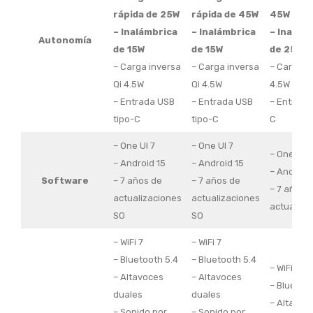
rápida de 25W
rápida de 45W
45W
– Inalámbrica
– Inalámbrica
– Inalámb
Autonomía
de 15W
de 15W
de 25W
– Carga inversa
– Carga inversa
– Carga in
Qi 4.5W
Qi 4.5W
4.5W
– Entrada USB
– Entrada USB
– Entrada
tipo-C
tipo-C
C
– One UI 7
– One UI 7
– One UI 7
– Android 15
– Android 15
– Android 
Software
– 7 años de
– 7 años de
– 7 años 
actualizaciones
actualizaciones
actualiza
SO
SO
– WiFi 7
– WiFi 7
– Bluetooth 5.4
– Bluetooth 5.4
– WiFi 7
– Altavoces
– Altavoces
– Bluetoot
duales
duales
– Altavoc
– Sonido por
– Sonido por