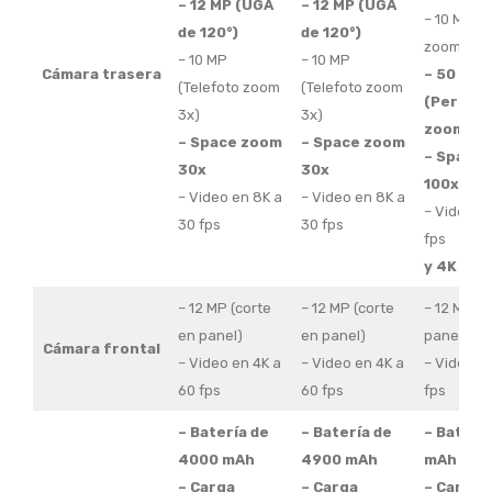
– 12 MP (UGA
– 12 MP (UGA
– 10 MP (T
de 120°)
de 120°)
zoom 3x)
– 10 MP
– 10 MP
Cámara trasera
– 50 MP
(Telefoto zoom
(Telefoto zoom
(Perisco
3x)
3x)
zoom 5x
– Space zoom
– Space zoom
– Space
30x
30x
100x
– Video en 8K a
– Video en 8K a
– Video e
30 fps
30 fps
fps
y 4K a 12
– 12 MP (corte
– 12 MP (corte
– 12 MP (e
en panel)
en panel)
panel)
Cámara frontal
– Video en 4K a
– Video en 4K a
– Video e
60 fps
60 fps
fps
– Batería de
– Batería de
– Baterí
4000 mAh
4900 mAh
mAh
– Carga
– Carga
– Carga 