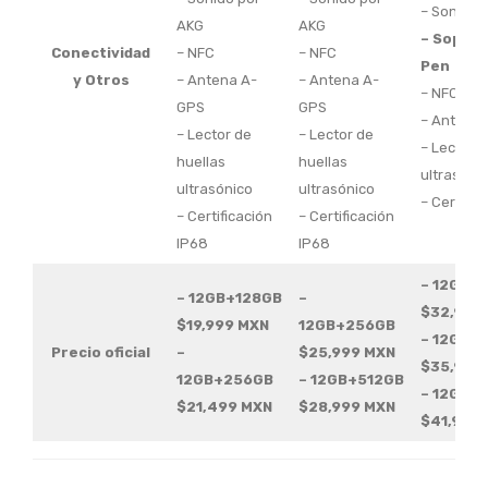
– Sonido 
AKG
AKG
– Soport
Conectividad
– NFC
– NFC
Pen
y Otros
– Antena A-
– Antena A-
– NFC
GPS
GPS
– Antena
– Lector de
– Lector de
– Lector d
huellas
huellas
ultrasóni
ultrasónico
ultrasónico
– Certific
– Certificación
– Certificación
IP68
IP68
– 12GB+
– 12GB+128GB
–
$32,999
$19,999 MXN
12GB+256GB
– 12GB+
Precio oficial
–
$25,999 MXN
$35,999
12GB+256GB
– 12GB+512GB
– 12GB+
$21,499 MXN
$28,999 MXN
$41,999