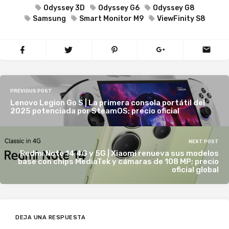
Odyssey 3D
Odyssey G6
Odyssey G8
Samsung
Smart Monitor M9
ViewFinity S8
PREVIOUS POST
Lenovo Legion Go S | La primera consola portátil del
2025 potenciada por SteamOS; precio oficial
NEXT POST
Redmi Note 14 4G y 5G | Xiaomi renueva sus modelos
base con chips MediaTek y cámaras de 108 MP; precio
oficial global
DEJA UNA RESPUESTA