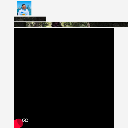
Vídeo de YouTube
VVVWTXB4Z1Z5NmVvTUQ4SHJaYTY4SzJ3LkxyRXNwNHNfa