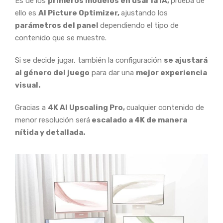
Es de los
primeros modelos en usar la IA,
prueba de
ello es
AI Picture Optimizer,
ajustando los
parámetros del panel
dependiendo el tipo de
contenido que se muestre.
Si se decide jugar, también la configuración
se ajustará
al género del juego
para dar una
mejor experiencia
visual.
Gracias a
4K AI Upscaling Pro,
cualquier contenido de
menor resolución será
escalado a 4K de manera
nítida y detallada.