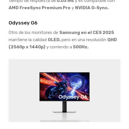
tiempo de respuesta de
0.03 ms
y es compatible con
AMD FreeSync Premium Pro
y
NVIDIA G-Sync.
Odyssey G6
Otro de los monitores de
Samsung en el CES 2025
mantiene la calidad
OLED,
pero en una resolución
QHD
(2560p x 1440p)
y corriendo a
500Hz.