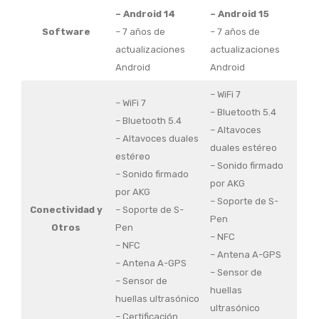
– Android 14
– Android 15
Software
– 7 años de
– 7 años de
actualizaciones
actualizaciones
Android
Android
– WiFi 7
– WiFi 7
– Bluetooth 5.4
– Bluetooth 5.4
– Altavoces
– Altavoces duales
duales estéreo
estéreo
– Sonido firmado
– Sonido firmado
por AKG
por AKG
– Soporte de S-
Conectividad y
– Soporte de S-
Pen
Otros
Pen
– NFC
– NFC
– Antena A-GPS
– Antena A-GPS
– Sensor de
– Sensor de
huellas
huellas ultrasónico
ultrasónico
– Certificación