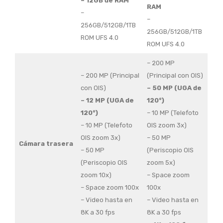
– 12GB de RAM
RAM
–
–
256GB/512GB/1TB
256GB/512GB/1TB
ROM UFS 4.0
ROM UFS 4.0
– 200 MP
– 200 MP (Principal
(Principal con OIS)
con OIS)
– 50 MP (UGA de
– 12 MP (UGA de
120°)
120°)
– 10 MP (Telefoto
– 10 MP (Telefoto
OIS zoom 3x)
OIS zoom 3x)
– 50 MP
Cámara trasera
– 50 MP
(Periscopio OIS
(Periscopio OIS
zoom 5x)
zoom 10x)
– Space zoom
– Space zoom 100x
100x
– Video hasta en
– Video hasta en
8K a 30 fps
8K a 30 fps