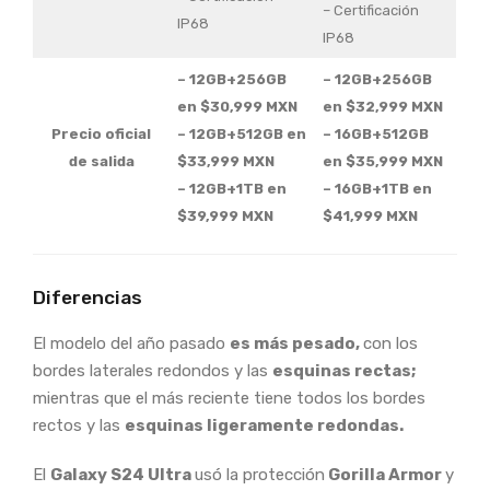
– Certificación
IP68
IP68
– 12GB+256GB
– 12GB+256GB
en $30,999 MXN
en $32,999 MXN
Precio oficial
– 12GB+512GB en
– 16GB+512GB
de salida
$33,999 MXN
en $35,999 MXN
– 12GB+1TB en
– 16GB+1TB en
$39,999 MXN
$41,999 MXN
Diferencias
El modelo del año pasado
es más pesado,
con los
bordes laterales redondos y las
esquinas rectas;
mientras que el más reciente tiene todos los bordes
rectos y las
esquinas ligeramente redondas.
El
Galaxy S24 Ultra
usó la protección
Gorilla Armor
y