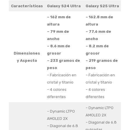
Características
Galaxy S24 Ultra
Galaxy S25 Ultra
– 162 mm de
– 162.8 mm de
altura
altura
– 79 mm de
– 77.6 mm de
ancho
ancho
– 8.6 mm de
– 8.2 mm de
Dimensiones
grosor
grosor
y Aspecto
– 233 gramos de
– 219 gramos de
peso
peso
– Fabricación en
– Fabricación en
cristal y titanio
cristal y titanio
– 4 colores
– 4 colores
diferentes
diferentes
– Dynamic LTPO
– Dynamic LTPO
AMOLED 2X
AMOLED 2X
– Diagonal de 6.8
– Diagonal de 6.8
pulgadas