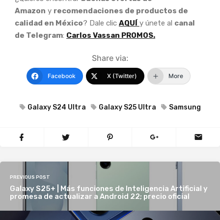
Amazon
y
recomendaciones de productos de
calidad en México
? Dale clic
AQUÍ
y únete al
canal
de Telegram
:
Carlos Vassan PROMOS.
Share via:
Facebook
X (Twitter)
More
Galaxy S24 Ultra
Galaxy S25 Ultra
Samsung
PREVIOUS POST
Galaxy S25+ | Más funciones de Inteligencia Artificial y
promesa de actualizar a Android 22; precio oficial