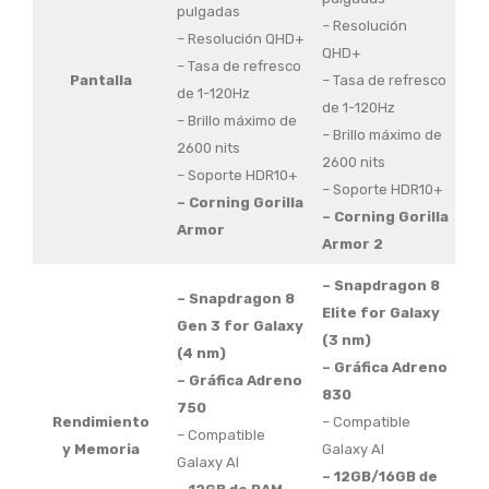
pulgadas
– Resolución
– Resolución QHD+
QHD+
– Tasa de refresco
Pantalla
– Tasa de refresco
de 1-120Hz
de 1-120Hz
– Brillo máximo de
– Brillo máximo de
2600 nits
2600 nits
– Soporte HDR10+
– Soporte HDR10+
– Corning Gorilla
– Corning Gorilla
Armor
Armor 2
– Snapdragon 8
– Snapdragon 8
Elite for Galaxy
Gen 3 for Galaxy
(3 nm)
(4 nm)
– Gráfica Adreno
– Gráfica Adreno
830
750
Rendimiento
– Compatible
– Compatible
y Memoria
Galaxy AI
Galaxy AI
– 12GB/16GB de