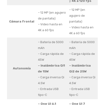
y
4K a 120 fps
– 12 MP (en
– 12 MP (en agujero
agujero de
de pantalla)
Cámara frontal
pantalla)
– Video hasta en
– Video hasta en
4K a 60 fps
4K a 60 fps
– Batería de 5000
– Batería de 5000
mAh
mAh
– Carga rápida de
– Carga rápida de
45W
45W
– Inalámbrica Qi1
– Inalámbrica
Autonomía
de 15W
Qi2 de 25W
– Carga inversa Qi
– Carga inversa Qi
4.5W
4.5W
– Entrada USB
– Entrada USB
tipo-C
tipo-C
– One UI 6.1
– One UI 7