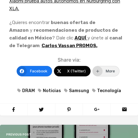
Xiaomi prueba autos autónomos en Nürburgring con
XLA.
¿Quieres encontrar
buenas ofertas de
Amazon
y
recomendaciones de productos de
calidad en México
? Dale clic
AQUÍ
y únete al
canal
de Telegram
:
Carlos Vassan PROMOS.
Share via:
Facebook
X (Twitter)
More
DRAM
Noticias
Samsung
Tecnología
PREVIOUS POST