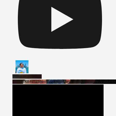
Vídeo de YouTube
VVVWTXB4Z1Z5NmVvTUQ4SHJaYTY4SzJ3LmQ0NUVuQUFlU