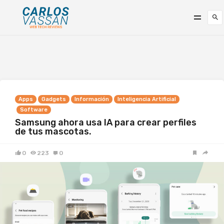
Apps
Gadgets
Información
Inteligencia Artificial
Software
Samsung ahora usa IA para crear perfiles
de tus mascotas.
0
223
0