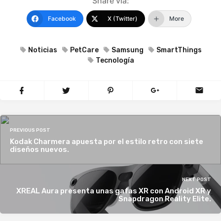
Share via:
Facebook
X (Twitter)
More
Noticias
PetCare
Samsung
SmartThings
Tecnología
PREVIOUS POST
Kodak Charmera apuesta por el estilo retro con siete
diseños nuevos.
NEXT POST
XREAL Aura presenta unas gafas XR con Android XR y
Snapdragon Reality Elite.