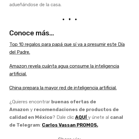
adueñándose de la casa.
Conoce más…
Top 10 regalos para papá que sí va a presumir este Día
del Padre.
Amazon revela cuánta agua consume la inteligencia
artificial.
China prepara la mayor red de inteligencia artificial.
¿Quieres encontrar
buenas ofertas de
Amazon
y
recomendaciones de productos de
calidad en México
? Dale clic
AQUÍ
y únete al
canal
de Telegram
:
Carlos Vassan PROMOS.