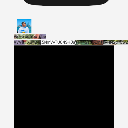
Vídeo de YouTube
VVVWTXB4Z1Z5NmVvTUQ4SHJaYTY4SzJ3LmtzRHM2dHEw