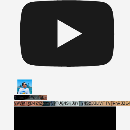
Vídeo de YouTube
VVVWTXB4Z1Z5NmVvTUQ4SHJaYTY4SzJ3LlViTTVFRnRJZE