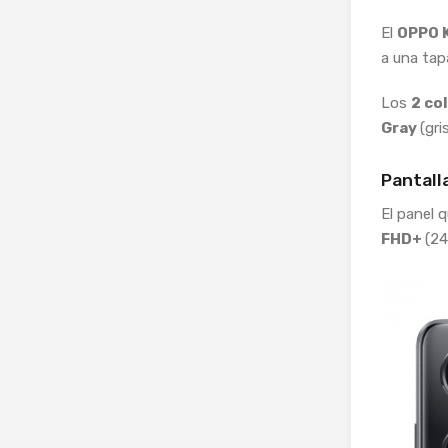
El
OPPO 
a una tap
Los
2 co
Gray
(gr
Pantall
El panel 
FHD+
(24