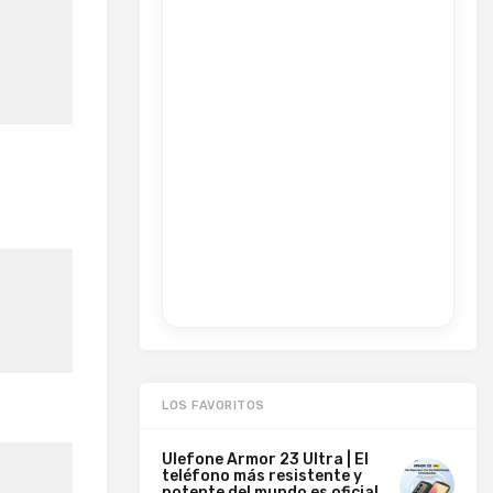
LOS FAVORITOS
Ulefone Armor 23 Ultra | El
teléfono más resistente y
potente del mundo es oficial