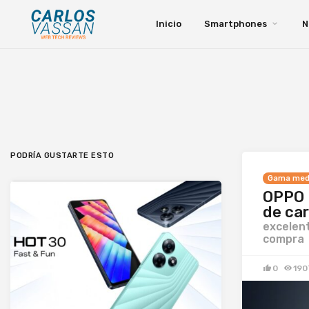
Inicio
Smartphones
N
PODRÍA GUSTARTE ESTO
Gama med
OPPO 
de car
excelent
compra
0
190