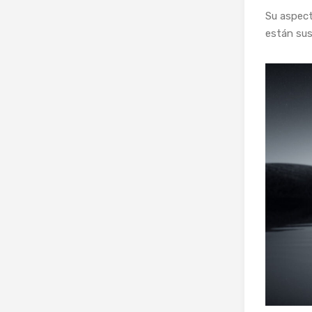
Su aspec
están su