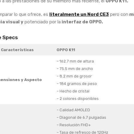
 a las prestaciones de su miembro más reciente, el
OPPO K11.
mparar lo que ofrece, es
literalmente un Nord CE3
pero con
m
ia visual y
potenciado por la
interfaz de OPPO.
e Specs
Características
OPPO K11
– 162.7 mm de altura
– 75.5 mm de ancho
– 8.2 mm de grosor
ensiones y Aspecto
– 184 gramos de peso
– Hecho de cristal
– 2 colores disponibles
– Calidad AMOLED
– Diagonal de 6.7 pulgadas
– Resolución FHD+
– Tasa de refresco de 120Hz