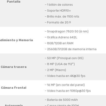
Pantalla
– 1 billón de colores
– Soporte HDR10+
– Brillo máx. de 1100 nits
– Formato de 20:9
– Snapdragon 782G 5G (6 nm)
– Gráfica Adreno 642L
dimiento y Memoria
– 8GB/12GB en RAM
– 256GB/512GB de memoria interna
– 50 MP (Principal con OIS)
– 8 MP (UGA de 112°)
Cámara trasera
– 2 MP (Macro)
– Video hasta en 4K@30 fps
– 16 MP (en corte del panel)
Cámara frontal
– Video hasta en 1080p@30 fps
– Batería de 5000 mAh
Autonomía
– Carga rápida de 100W