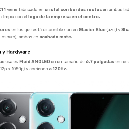
K11
viene fabricado en
cristal con bordes rectos
en ambos lad
a limpia con el
logo de la empresa en el centro.
lores
en los que está disponible son en
Glacier Blue
(azul) y
Sh
is oscuro), ambos en
acabado mate.
a y Hardware
que usa es
Fluid AMOLED
en un tamaño de
6.7 pulgadas
en res
12p x 1080p) y corriendo
a 120Hz.