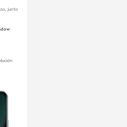
os, junto
adow
olución