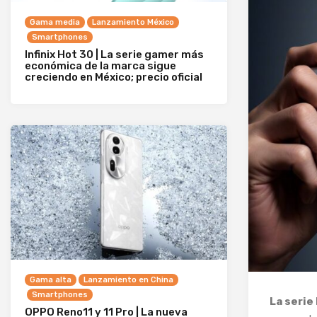
Gama media
Lanzamiento México
Smartphones
Infinix Hot 30 | La serie gamer más
económica de la marca sigue
creciendo en México; precio oficial
Gama alta
Lanzamiento en China
Smartphones
La serie
OPPO Reno11 y 11 Pro | La nueva