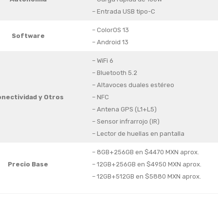
– Entrada USB tipo-C
– ColorOS 13
Software
– Android 13
– WiFi 6
– Bluetooth 5.2
– Altavoces duales estéreo
nectividad y Otros
– NFC
– Antena GPS (L1+L5)
– Sensor infrarrojo (IR)
– Lector de huellas en pantalla
– 8GB+256GB en $4470 MXN aprox.
Precio Base
– 12GB+256GB en $4950 MXN aprox.
– 12GB+512GB en $5880 MXN aprox.