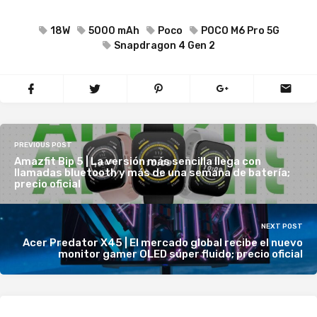
18W
5000 mAh
Poco
POCO M6 Pro 5G
Snapdragon 4 Gen 2
PREVIOUS POST
Amazfit Bip 5 | La versión más sencilla llega con
llamadas bluetooth y más de una semana de batería;
precio oficial
NEXT POST
Acer Predator X45 | El mercado global recibe el nuevo
monitor gamer OLED súper fluido; precio oficial