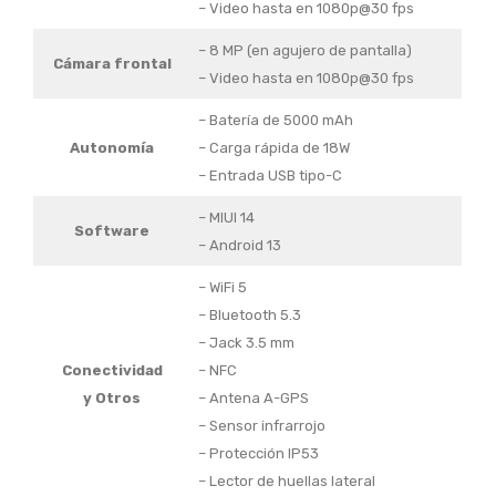
– Video hasta en 1080p@30 fps
– 8 MP (en agujero de pantalla)
Cámara frontal
– Video hasta en 1080p@30 fps
– Batería de 5000 mAh
Autonomía
– Carga rápida de 18W
– Entrada USB tipo-C
– MIUI 14
Software
– Android 13
– WiFi 5
– Bluetooth 5.3
– Jack 3.5 mm
Conectividad
– NFC
y Otros
– Antena A-GPS
– Sensor infrarrojo
– Protección IP53
– Lector de huellas lateral