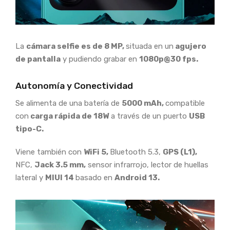
La
cámara selfie es de 8 MP,
situada en un
agujero
de pantalla
y pudiendo grabar en
1080p@30 fps.
Autonomía y Conectividad
Se alimenta de una batería de
5000 mAh,
compatible
con
carga rápida de 18W
a través de un puerto
USB
tipo-C.
Viene también con
WiFi 5,
Bluetooth 5.3,
GPS (L1),
NFC,
Jack 3.5 mm,
sensor infrarrojo, lector de huellas
lateral y
MIUI 14
basado en
Android 13.