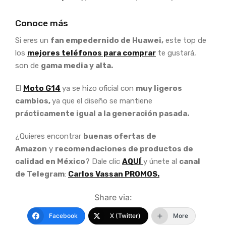
Conoce más
Si eres un
fan empedernido de Huawei,
este top de
los
mejores teléfonos para comprar
te gustará,
son de
gama media y alta.
El
Moto G14
ya se hizo oficial con
muy ligeros
cambios,
ya que el diseño se mantiene
prácticamente igual a la generación pasada.
¿Quieres encontrar
buenas ofertas de
Amazon
y
recomendaciones de productos de
calidad en México
? Dale clic
AQUÍ
y únete al
canal
de Telegram
:
Carlos Vassan PROMOS.
Share via:
Facebook
X (Twitter)
More