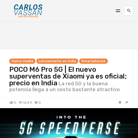
Gama media
Lanzamiento en India
Smartphones
POCO M6 Pro 5G | El nuevo
superventas de Xiaomi ya es oficial;
precio en India
La red 5G y la buena
potencia llega a un costo bastante atractivo
0
1649
0