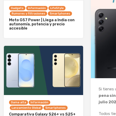
Gadgets
Información
LifeStyle
Rumores y Filtraciones
Smartphones
Moto G57 Power | Llega a India con
autonomía, potencia y precio
accesible
Si tienes 
pena sin
julio 20
Gama alta
Información
Lanzamiento Global
Smartphones
Todos ti
Comparativa Galaxy S26+ vs S25+