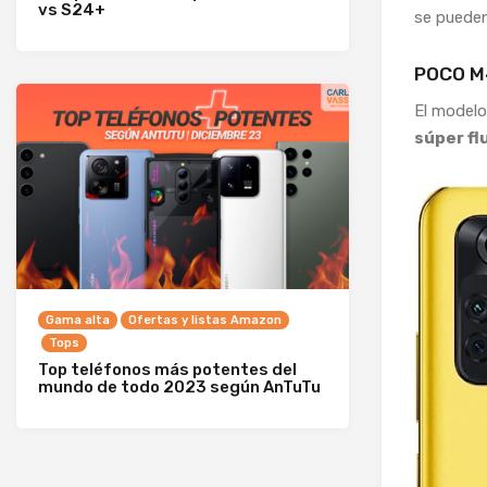
vs S24+
se puede
POCO M
El modelo 
súper fl
Gama alta
Ofertas y listas Amazon
Tops
Top teléfonos más potentes del
mundo de todo 2023 según AnTuTu