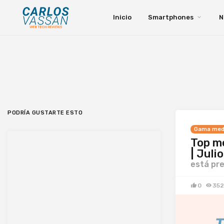
Inicio
Smartphones
N
PODRÍA GUSTARTE ESTO
Gama med
Top m
| Juli
está pr
0
35