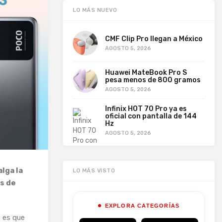
LO MÁS NUEVO
CMF Clip Pro llegan a México
AGOSTO 5, 2026
Huawei MateBook Pro S
pesa menos de 800 gramos
AGOSTO 5, 2026
Infinix HOT 70 Pro ya es
oficial con pantalla de 144
Hz
AGOSTO 5, 2026
lga la
LO MÁS VISTO
s de
EXPLORA CATEGORÍAS
o es que