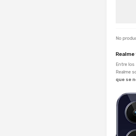
No produ
Realme 
Entre los
Realme s
que se n