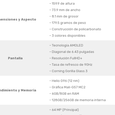
– 159.9 de altura
– 73.9 mm de ancho
– 8.1 mm de grosor
mensiones y Aspecto
– 179.5 gramos de peso
– Construcción de policarbonato
– 3 colores disponibles
– Tecnología AMOLED
– Diagonal de 6.43 pulgadas
Pantalla
– Resolución FullHD+
– Tasa de refresco de 90Hz
– Corning Gorilla Glass 3
– Helio G96 (12 nm)
– Gráfica Mali-G57 MC2
ndimiento y Memoria
– 6GB/8GB en RAM
– 128GB/256GB de memoria interna
– 64 MP (Principal)