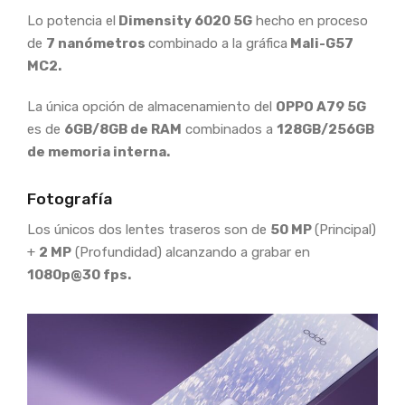
Lo potencia el
Dimensity 6020 5G
hecho en proceso
de
7 nanómetros
combinado a la gráfica
Mali-G57
MC2.
La única opción de almacenamiento del
OPPO A79
5G
es de
6GB/8GB de RAM
combinados a
128GB/256GB
de memoria interna.
Fotografía
Los únicos dos lentes traseros son de
50 MP
(Principal)
+
2 MP
(Profundidad) alcanzando a grabar en
1080p@30 fps.