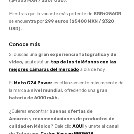
($4563 MXN / $267 USD).
Mientras que la variante más potente de
8GB+256GB
se encuentra por
299 euros ($5480 MXN / $320
USD).
Conoce más
Si buscas una
gran experiencia fotográfica y de
video,
aquí está un
top de los teléfonos con las
mejores cámaras del mercado
a día de hoy.
El
Moto G24 Power
es el lanzamiento más reciente de
la marca
a nivel mundial,
ofreciendo una
gran
batería de 6000 mAh.
¿Quieres encontrar
buenas ofertas de
Amazon
y
recomendaciones de productos de
calidad en México
? Dale clic
AQUÍ
y únete al
canal
de Telegram
:
Carlos Vassan PROMOS.