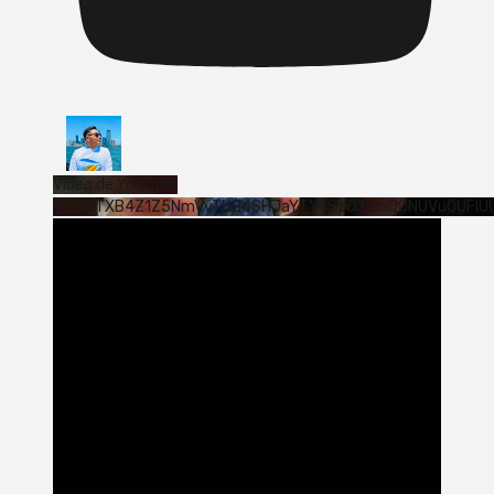
Vídeo de YouTube
VVVWTXB4Z1Z5NmVvTUQ4SHJaYTY4SzJ3LmQ0NUVuQUFlU