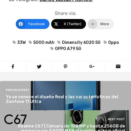
Share via:
Facebook
X (Twitter)
More
33W
5000 mAh
Dimensity 6020 5G
Oppo
OPPO A79 5G
PREVIOUS POST
Ya se conoce el diseño final y las características del
Zenfone 11 Ultra
NEXT POST
Realme C67 | Cámara de 108 MP y hasta 256GB de
memoria por $4000 MXN al cambio; precio oficial