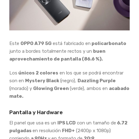
Este
OPPO A79
5G
está fabricado en
policarbonato
junto a bordes totalmente rectos y un
buen
aprovechamiento de pantalla (86.6 %).
Los
únicos 2 colores
en los que se podrá encontrar
son en
Mystery Black
(negro),
Dazzling Purple
(morado) y
Glowing Green
(verde), ambos en
acabado
mate.
Pantalla y Hardware
El panel que usa es un
IPS LCD
con un tamaño de
6.72
pulgadas
en resolución
FHD+
(2400p x 1080p)
corriendo
a 90Hz
y en formato de
20:9.