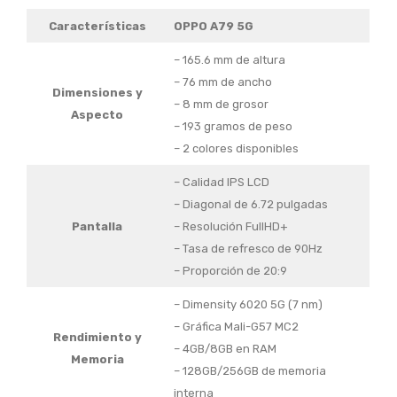
Características
OPPO A79 5G
– 165.6 mm de altura
– 76 mm de ancho
Dimensiones y
– 8 mm de grosor
Aspecto
– 193 gramos de peso
– 2 colores disponibles
– Calidad IPS LCD
– Diagonal de 6.72 pulgadas
Pantalla
– Resolución FullHD+
– Tasa de refresco de 90Hz
– Proporción de 20:9
– Dimensity 6020 5G (7 nm)
– Gráfica Mali-G57 MC2
Rendimiento y
– 4GB/8GB en RAM
Memoria
– 128GB/256GB de memoria
interna