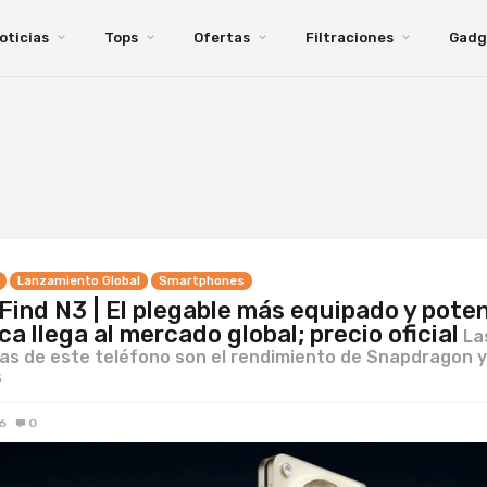
oticias
Tops
Ofertas
Filtraciones
Gadg
Lanzamiento Global
Smartphones
ind N3 | El plegable más equipado y pote
ca llega al mercado global; precio oficial
La
as de este teléfono son el rendimiento de Snapdragon y
s
6
0