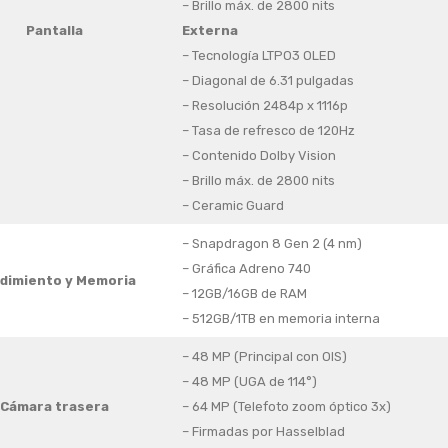
– Brillo máx. de 2800 nits
Pantalla
Externa
– Tecnología LTPO3 OLED
– Diagonal de 6.31 pulgadas
– Resolución 2484p x 1116p
– Tasa de refresco de 120Hz
– Contenido Dolby Vision
– Brillo máx. de 2800 nits
– Ceramic Guard
– Snapdragon 8 Gen 2 (4 nm)
– Gráfica Adreno 740
dimiento y Memoria
– 12GB/16GB de RAM
– 512GB/1TB en memoria interna
– 48 MP (Principal con OIS)
– 48 MP (UGA de 114°)
Cámara trasera
– 64 MP (Telefoto zoom óptico 3x)
– Firmadas por Hasselblad