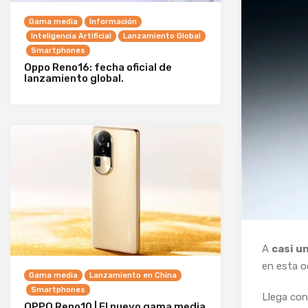
Gama media
Información
Inteligencia Artificial
Lanzamiento Global
Smartphones
Oppo Reno16: fecha oficial de
lanzamiento global.
A
casi u
en esta 
Gama media
Lanzamiento en China
Smartphones
Llega con
OPPO Reno10 | El nuevo gama media