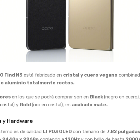
O Find N3
está fabricado en
cristal y cuero vegano
combinad
e aluminio totalmente rectos.
lores
en los que se podrá comprar son en
Black
(negro en cuero)
cristal) y
Gold
(oro en cristal), en
acabado mate.
a y Hardware
interno es de calidad
LTPO3 OLED
con tamaño de
7.82 pulgada
n
2440p x 2268p
corriendo
a 120Hz
y con brillo de hasta
2800 