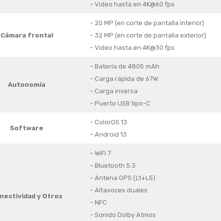
– Video hasta en 4K@60 fps
– 20 MP (en corte de pantalla interior)
Cámara frontal
– 32 MP (en corte de pantalla exterior)
– Video hasta en 4K@30 fps
– Batería de 4805 mAh
– Carga rápida de 67W
Autonomía
– Carga inversa
– Puerto USB tipo-C
– ColorOS 13
Software
– Android 13
– WiFi 7
– Bluetooth 5.3
– Antena GPS (L1+L5)
– Altavoces duales
nectividad y Otros
– NFC
– Sonido Dolby Atmos