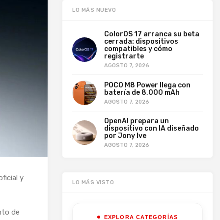
LO MÁS NUEVO
ColorOS 17 arranca su beta
cerrada: dispositivos
compatibles y cómo
registrarte
AGOSTO 7, 2026
POCO M8 Power llega con
batería de 8,000 mAh
AGOSTO 7, 2026
OpenAI prepara un
dispositivo con IA diseñado
por Jony Ive
AGOSTO 7, 2026
ficial y
LO MÁS VISTO
nto de
EXPLORA CATEGORÍAS