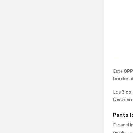
Este
OPP
bordes d
Los
3 co
(verde en 
Pantall
El panel 
resolució