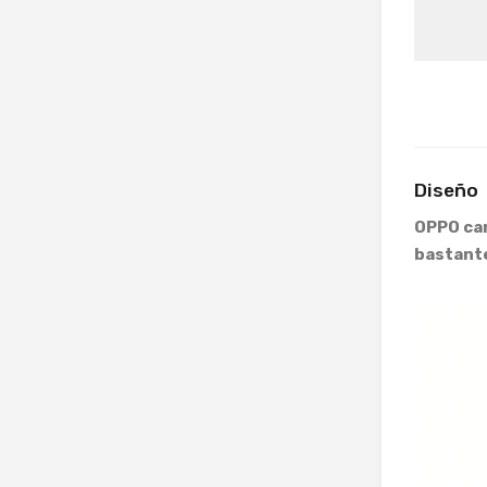
Diseño
OPPO ca
bastant