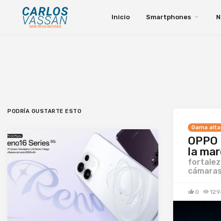
Inicio
Smartphones
N
PODRÍA GUSTARTE ESTO
Gama alta
OPPO F
la mar
fortalez
cámara
0
129