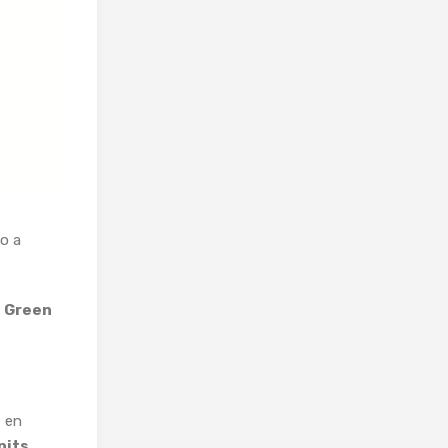
o a
,
Green
s
en
nits.