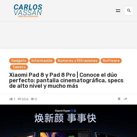
Gadgets
Información
Rumores y Filtraciones
Software
Tablets
Xiaomi Pad 8 y Pad 8 Pro | Conoce el dúo
perfecto: pantalla cinematográfica, specs
de alto nivel y mucho más
1
556
0