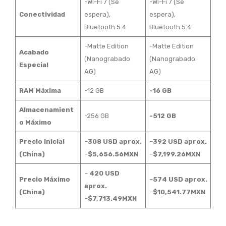
-Wi-Fi 7 (Se
-Wi-Fi 7 (Se
Conectividad
espera),
espera),
Bluetooth 5.4
Bluetooth 5.4
-Matte Edition
-Matte Edition
Acabado
(Nanograbado
(Nanograbado
Especial
AG)
AG)
RAM Máxima
-12 GB
-16 GB
Almacenamient
-256 GB
-512 GB
o Máximo
Precio Inicial
–
308 USD aprox.
–
392 USD aprox.
(China)
–
$5,656.56MXN
–
$7,199.26MXN
–
420 USD
Precio Máximo
–
574 USD aprox.
aprox.
(China)
–
$10,541.77MXN
–
$7,713.49MXN