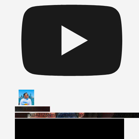
Vídeo de YouTube
VVVWTXB4Z1Z5NmVvTUQ4SHJaYTY4SzJ3LmQ0NUVuQUFlU