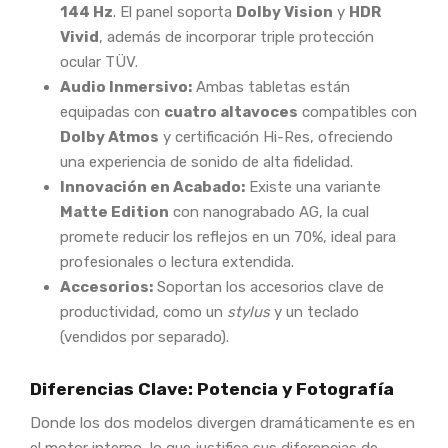
144 Hz
. El panel soporta
Dolby Vision
y
HDR
Vivid
, además de incorporar triple protección
ocular TÜV.
Audio Inmersivo:
Ambas tabletas están
equipadas con
cuatro altavoces
compatibles con
Dolby Atmos
y certificación Hi-Res, ofreciendo
una experiencia de sonido de alta fidelidad.
Innovación en Acabado:
Existe una variante
Matte Edition
con nanograbado AG, la cual
promete reducir los reflejos en un 70%, ideal para
profesionales o lectura extendida.
Accesorios:
Soportan los accesorios clave de
productividad, como un
stylus
y un teclado
(vendidos por separado).
Diferencias Clave: Potencia y Fotografía
Donde los dos modelos divergen dramáticamente es en
el motor interno, lo que justifica sus diferencias de