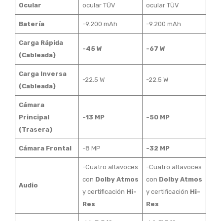
Ocular
ocular TÜV
ocular TÜV
Batería
-9.200 mAh
-9.200 mAh
Carga Rápida
-45 W
-67 W
(Cableada)
Carga Inversa
-22.5 W
-22.5 W
(Cableada)
Cámara
Principal
-13 MP
-50 MP
(Trasera)
Cámara Frontal
-8 MP
-32 MP
-Cuatro altavoces
-Cuatro altavoces
con
Dolby Atmos
con
Dolby Atmos
Audio
y certificación
Hi-
y certificación
Hi-
Res
Res