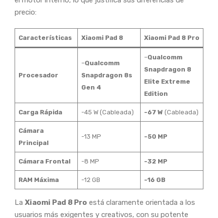
precio:
Características
Xiaomi Pad 8
Xiaomi Pad 8 Pro
–
Qualcomm
–
Qualcomm
Snapdragon 8
Procesador
Snapdragon 8s
Elite Extreme
Gen 4
Edition
Carga Rápida
-45 W (Cableada)
-67 W
(Cableada)
Cámara
-13 MP
-50 MP
Principal
Cámara Frontal
-8 MP
-32 MP
RAM Máxima
-12 GB
-16 GB
La
Xiaomi Pad 8 Pro
está claramente orientada a los
usuarios más exigentes y creativos, con su potente