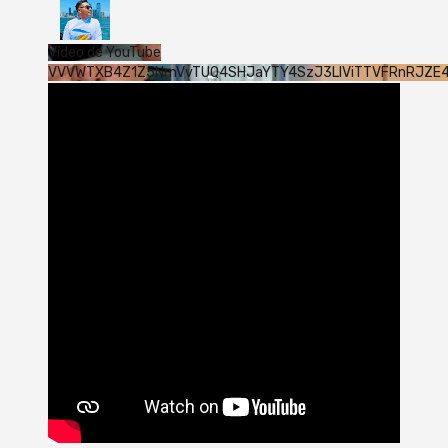
Vídeo de YouTube
VVVWTXB4Z1Z5NmVvTUQ4SHJaYTY4SzJ3LlViTTVFRnRJZE