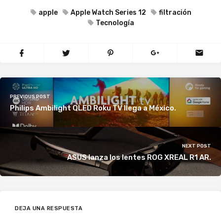
apple
Apple Watch Series 12
filtración
Tecnología
PREVIOUS POST
Philips Ambilight QLED Roku TV llega a México.
NEXT POST
ASUS lanza los lentes ROG XREAL R1 AR.
DEJA UNA RESPUESTA