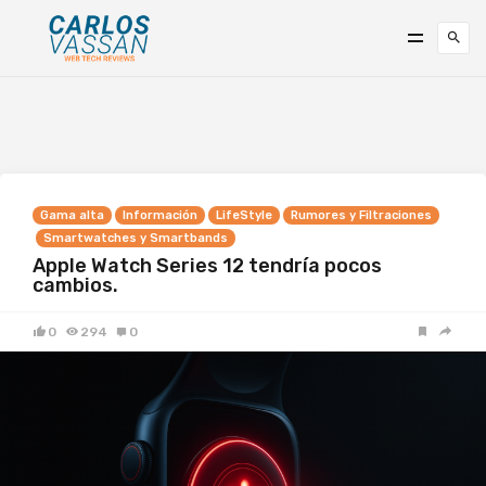
Gama alta
Información
LifeStyle
Rumores y Filtraciones
Smartwatches y Smartbands
Apple Watch Series 12 tendría pocos
cambios.
0
294
0