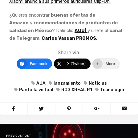
Xiaomi anuncia sus primeros auriculares Clip-On.
¿Quieres encontrar
buenas ofertas de
Amazon
y
recomendaciones de productos de
calidad en México
? Dale clic
AQUÍ
y únete al
canal
de Telegram
:
Carlos Vassan PROMOS.
Share via:
Facebook
X (Twitter)
More
AUA
lanzamiento
Noticias
Pantalla virtual
ROG XREAL R1
Tecnología
PREVIOUS POST