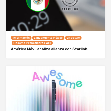
Información
Lanzamiento México
LifeStyle
Módems y repetidores WiFi
América Móvil analiza alianza con Starlink.