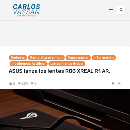
Gadgets
Gama alta premium
Gama gamer
Información
Inteligencia Artificial
Lanzamiento Global
ASUS lanza los lentes ROG XREAL R1 AR.
0
230
0