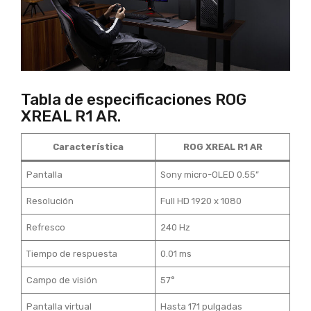
Tabla de especificaciones ROG
XREAL R1 AR.
Característica
ROG XREAL R1 AR
Pantalla
Sony micro-OLED 0.55”
Resolución
Full HD 1920 x 1080
Refresco
240 Hz
Tiempo de respuesta
0.01 ms
Campo de visión
57°
Pantalla virtual
Hasta 171 pulgadas