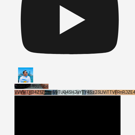
Vídeo de YouTube
VVVWTXB4Z1Z5NmVvTUQ4SHJaYTY4SzJ3LlViTTVFRnRJZE