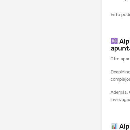
Esto podr
Alp
apunta
Otro apa
DeepMind 
complejos
Además, G
investiga
Alp