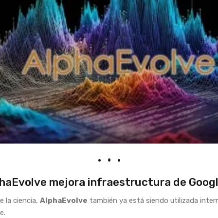
haEvolve mejora infraestructura de Googl
e la ciencia,
AlphaEvolve
también ya está siendo utilizada inte
e.