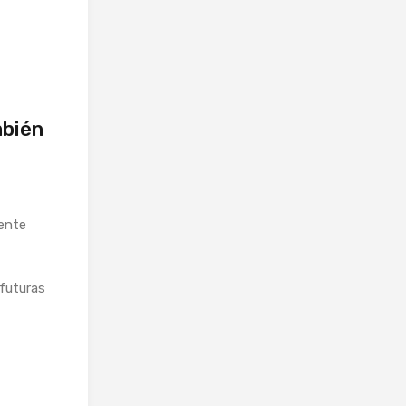
mbién
ente
futuras