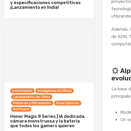
proyectos
y especificaciones competitivas
¡Lanzamiento en India!
tecnologí
utilizand
Además, G
de ADN, f
computac
Alph
evoluc
La base 
Información
Inteligencia Artificial
principale
Lanzamiento en China
Rumores y Filtraciones
Smartphones
Software
Model
Honor Magic 8 Series | IA dedicada,
Un si
cámara monstruosa y la batería
que todos los gamers quieren