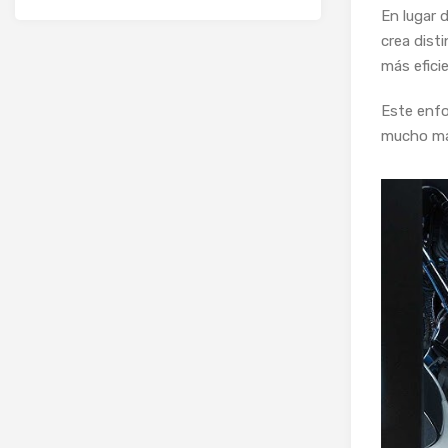
En lugar 
crea dist
más efici
Este enfo
mucho má