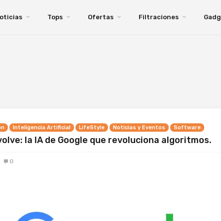
oticias
Tops
Ofertas
Filtraciones
Gadg
ón
Inteligencia Artificial
LifeStyle
Noticias y Eventos
Software
olve: la IA de Google que revoluciona algoritmos.
0