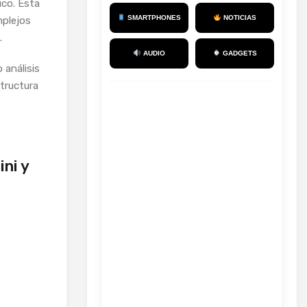
co. Esta
SMARTPHONES
NOTICIAS
mplejos
.
AUDIO
GADGETS
análisis
tructura
ini y