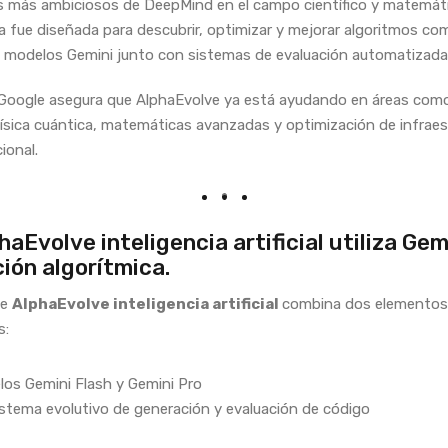
 más ambiciosos de DeepMind en el campo científico y matemáti
a fue diseñada para descubrir, optimizar y mejorar algoritmos co
o modelos Gemini junto con sistemas de evaluación automatizada
oogle asegura que AlphaEvolve ya está ayudando en áreas como 
ísica cuántica, matemáticas avanzadas y optimización de infraes
ional.
aEvolve inteligencia artificial utiliza Gem
ión algorítmica.
de
AlphaEvolve inteligencia artificial
combina dos elementos
s:
os Gemini Flash y Gemini Pro
stema evolutivo de generación y evaluación de código