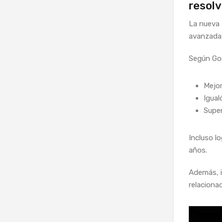
resol
La nueva
avanzada
Según Goo
Mejor
Igual
Super
Incluso l
años.
Además, i
relaciona