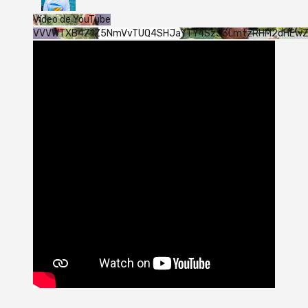
Vídeo de YouTube
VVVWTXB4Z1Z5NmVvTUQ4SHJaYTY4SzJ3LmtzRHM2dHEw