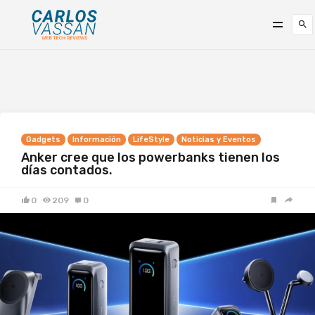
Gadgets
Información
LifeStyle
Noticias y Eventos
Anker cree que los powerbanks tienen los
días contados.
0
209
0