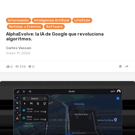
Información
Inteligencia Artificial
LifeStyle
Noticias y Eventos
Software
AlphaEvolve: la IA de Google que revoluciona
algoritmos.
Carlos Vassan
mayo 11, 2026
0
314
0