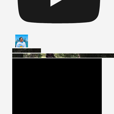
Vídeo de YouTube
VVVWTXB4Z1Z5NmVvTUQ4SHJaYTY4SzJ3LkxyRXNwNHNfa