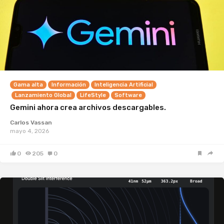
Gama alta
Información
Inteligencia Artificial
Lanzamiento Global
LifeStyle
Software
Gemini ahora crea archivos descargables.
Carlos Vassan
mayo 4, 2026
0
205
0