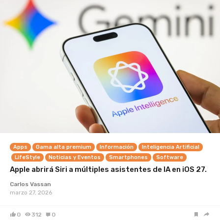
Apps
Gama alta premium
Información
Inteligencia Artificial
LifeStyle
Noticias y Eventos
Smartphones
Software
Apple abrirá Siri a múltiples asistentes de IA en iOS 27.
Carlos Vassan
marzo 27, 2026
0
312
0