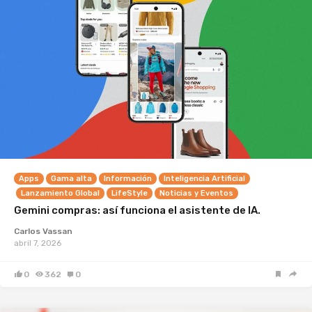
Apps
Gama alta
Información
Inteligencia Artificial
Lanzamiento Global
LifeStyle
Noticias y Eventos
Gemini compras: así funciona el asistente de IA.
Carlos Vassan
abril 7, 2026
0
362
0