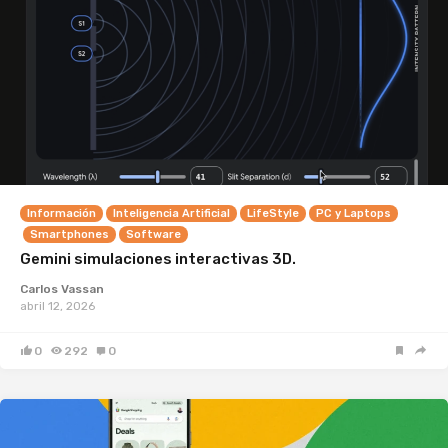
Información
Inteligencia Artificial
LifeStyle
PC y Laptops
Smartphones
Software
Gemini simulaciones interactivas 3D.
Carlos Vassan
abril 12, 2026
0
292
0