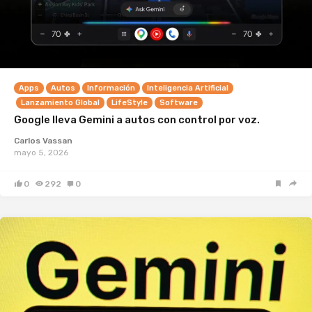
Apps
Autos
Información
Inteligencia Artificial
Lanzamiento Global
LifeStyle
Software
Google lleva Gemini a autos con control por voz.
Carlos Vassan
mayo 5, 2026
0
292
0