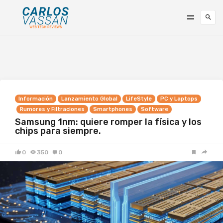
Información
Lanzamiento Global
LifeStyle
PC y Laptops
Rumores y Filtraciones
Smartphones
Software
Samsung 1nm: quiere romper la física y los
chips para siempre.
0
350
0