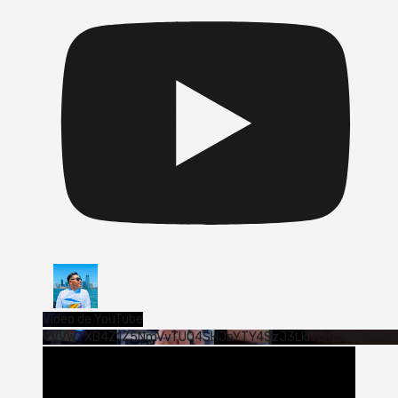
Vídeo de YouTube
VVVWTXB4Z1Z5NmVvTUQ4SHJaYTY4SzJ3LklYcnZxUjExS0s