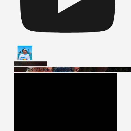
Vídeo de YouTube
VVVWTXB4Z1Z5NmVvTUQ4SHJaYTY4SzJ3LmQ0NUVuQUFlU