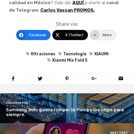
calidad en México
? Dale clic
AQUÍ
y únete al
canal
de Telegram
:
Carlos Vassan PROMOS.
Share via:
Facebook
X (Twitter)
More
filtraciones
Tecnología
XIAOMI
Xiaomi Mix Fold 5
PREVIOUS POST
Samsung 1nm: quiere romper la física y los chips para
siempre.
NEXT POST