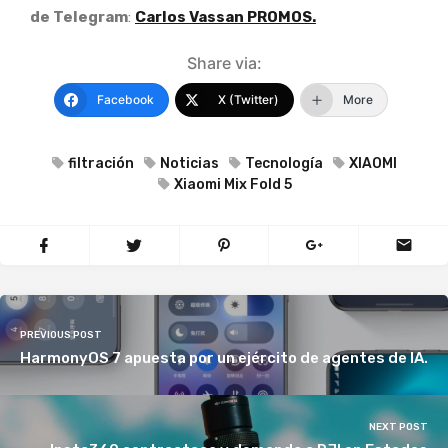
de Telegram
:
Carlos Vassan PROMOS.
Share via:
Facebook
X (Twitter)
More
filtración
Noticias
Tecnología
XIAOMI
Xiaomi Mix Fold 5
PREVIOUS POST
HarmonyOS 7 apuesta por un ejército de agentes de IA.
NEXT POST