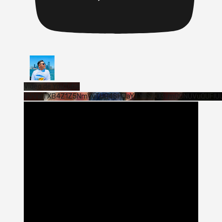
Vídeo de YouTube
VVVWTXB4Z1Z5NmVvTUQ4SHJaYTY4SzJ3LmQ0NUVuQUFlU