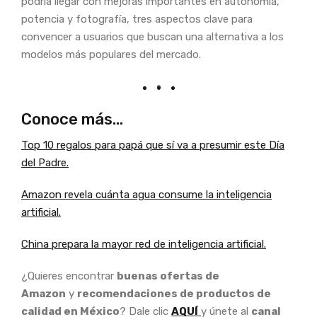
podría llegar con mejoras importantes en autonomía,
potencia y fotografía, tres aspectos clave para
convencer a usuarios que buscan una alternativa a los
modelos más populares del mercado.
Conoce más…
Top 10 regalos para papá que sí va a presumir este Día
del Padre.
Amazon revela cuánta agua consume la inteligencia
artificial.
China prepara la mayor red de inteligencia artificial.
¿Quieres encontrar
buenas ofertas de
Amazon
y
recomendaciones de productos de
calidad en México
? Dale clic
AQUÍ
y únete al
canal