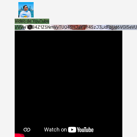
Vídeo de YouTube
VVVWTXB4Z1Z5NmVvTUQ4SHJaYTY4SzJ3LldFbUd6VGI5eV