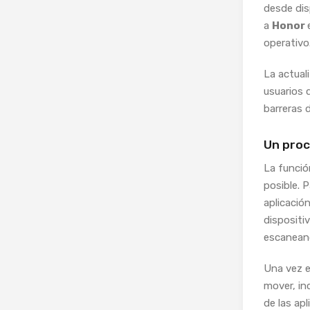
desde di
a
Honor
operativo
La actual
usuarios
barreras 
Un proc
La funció
posible. 
aplicació
dispositi
escanea
Una vez e
mover, in
de las ap