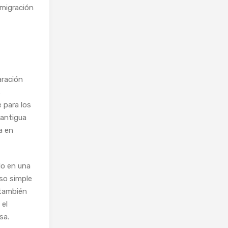
 migración
aración
s
 para los
 antigua
a en
do en una
so simple
 también
 el
sa.