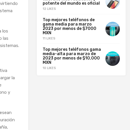
potente del mundo es oficial
virtiendo
12 LIKES
sistema
Top mejores teléfonos de
gama media para marzo
2023 por menos de $7000
a los
MXN
o las
11 LIKES
osistemas.
Top mejores teléfonos gama
media-alta para marzo de
2023 por menos de $10,000
MXN
10 LIKES
tiva
argar la
e
fono y
desean
guración
añía,