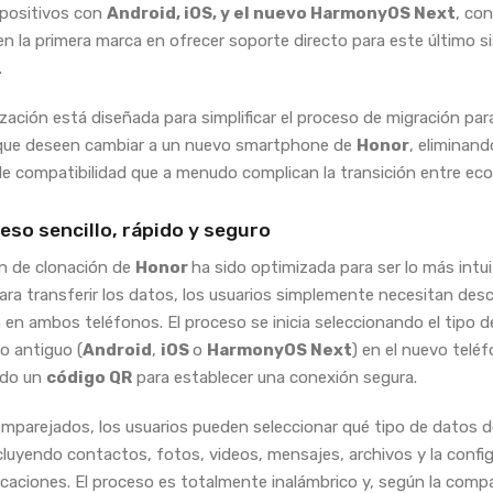
spositivos con
Android, iOS, y el nuevo HarmonyOS Next
, con
en la primera marca en ofrecer soporte directo para este último 
.
ización está diseñada para simplificar el proceso de migración par
 que deseen cambiar a un nuevo smartphone de
Honor
, eliminand
de compatibilidad que a menudo complican la transición entre ec
eso sencillo, rápido y seguro
n de clonación de
Honor
ha sido optimizada para ser lo más intui
Para transferir los datos, los usuarios simplemente necesitan desc
n en ambos teléfonos. El proceso se inicia seleccionando el tipo d
vo antiguo (
Android
,
iOS
o
HarmonyOS Next
) en el nuevo telé
ndo un
código QR
para establecer una conexión segura.
mparejados, los usuarios pueden seleccionar qué tipo de datos 
cluyendo contactos, fotos, videos, mensajes, archivos y la confi
licaciones. El proceso es totalmente inalámbrico y, según la comp