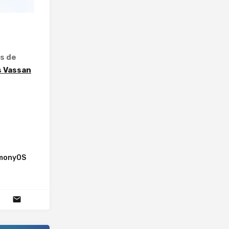
s de
s Vassan
monyOS