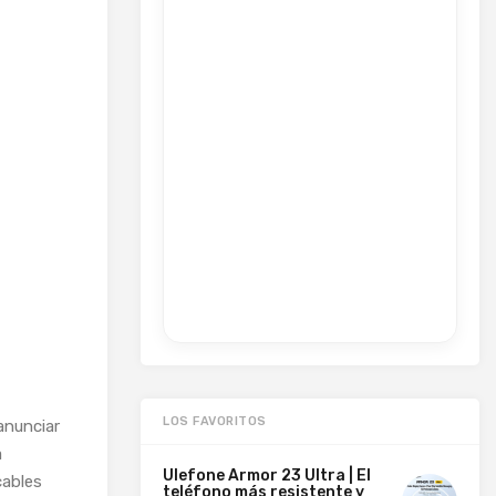
LOS FAVORITOS
anunciar
a
Ulefone Armor 23 Ultra | El
cables
teléfono más resistente y