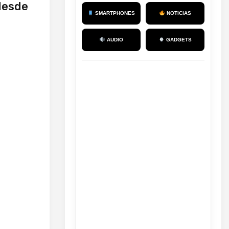
 desde
SMARTPHONES
NOTICIAS
AUDIO
GADGETS