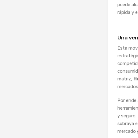
puede alc
rápida y e
Una ven
Esta mov
estratégi
competido
consumido
matriz,
H
mercados 
Por ende, 
herramien
y seguro.
subraya 
mercado g