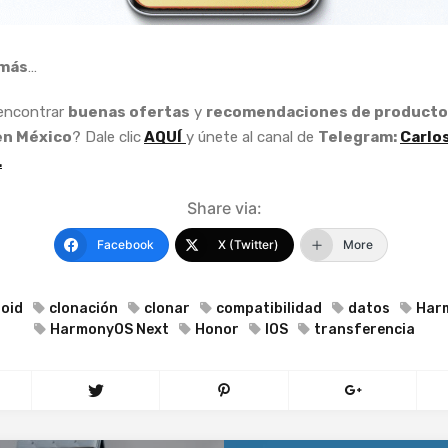
más
…
 encontrar
buenas ofertas
y
recomendaciones de producto
en México
? Dale clic
AQUÍ
y únete al canal de
Telegram:
Carlo
.
Share via:
Facebook
X (Twitter)
More
oid
clonación
clonar
compatibilidad
datos
Har
HarmonyOS Next
Honor
IOS
transferencia