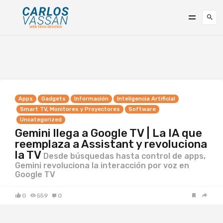
Apps
Gadgets
Información
Inteligencia Artificial
Smart TV, Monitores y Proyectores
Software
Uncategorized
Gemini llega a Google TV | La IA que
reemplaza a Assistant y revoluciona
la TV
Desde búsquedas hasta control de apps,
Gemini revoluciona la interacción por voz en
Google TV
0
559
0