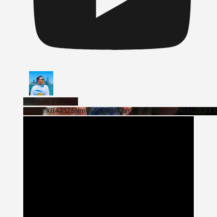
Vídeo de YouTube
VVVWTXB4Z1Z5NmVvTUQ4SHJaYTY4SzJ3LmQ0NUVuQUFlU