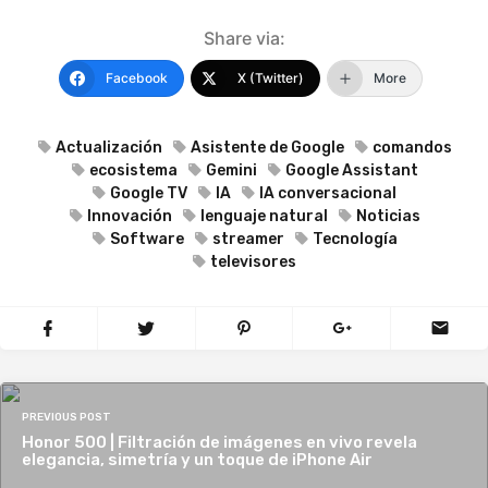
Share via:
Facebook
X (Twitter)
More
Actualización
Asistente de Google
comandos
ecosistema
Gemini
Google Assistant
Google TV
IA
IA conversacional
Innovación
lenguaje natural
Noticias
Software
streamer
Tecnología
televisores
PREVIOUS POST
Honor 500 | Filtración de imágenes en vivo revela
elegancia, simetría y un toque de iPhone Air