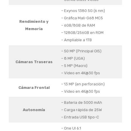
– Exynos 1380 5G (6 nm)
– Gráfica Mali-G68 MC5
Rendimiento
y
– 6GB/8GB de RAM
Memoria
– 128GB/256GB en ROM
– Ampliable a 1TB
– 50 MP (Principal OIS)
– 8 MP (UGA)
Cámaras Traseras
– 5 MP (Macro)
– Video en 4K@30 fps
– 13 MP (en perforación)
Cámara Frontal
– Video en 4K@30 fps
– Batería de 5000 mAh
Autonomía
– Carga rápida de 25W
– Entrada USB tipo-C
– One UI 6.1