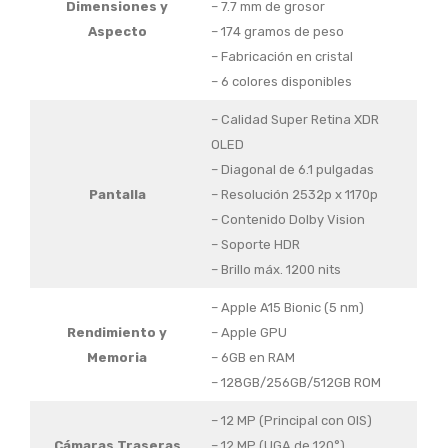
Dimensiones y
– 7.7 mm de grosor
Aspecto
– 174 gramos de peso
– Fabricación en cristal
– 6 colores disponibles
– Calidad Super Retina XDR
OLED
– Diagonal de 6.1 pulgadas
Pantalla
– Resolución 2532p x 1170p
– Contenido Dolby Vision
– Soporte HDR
– Brillo máx. 1200 nits
– Apple A15 Bionic (5 nm)
Rendimiento y
– Apple GPU
Memoria
– 6GB en RAM
– 128GB/256GB/512GB ROM
– 12 MP (Principal con OIS)
Cámaras Traseras
– 12 MP (UGA de 120°)