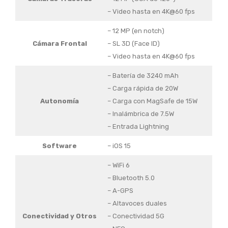
– Video hasta en 4K@60 fps
– 12 MP (en notch)
Cámara Frontal
– SL 3D (Face ID)
– Video hasta en 4K@60 fps
– Batería de 3240 mAh
– Carga rápida de 20W
Autonomía
– Carga con MagSafe de 15W
– Inalámbrica de 7.5W
– Entrada Lightning
Software
– iOS 15
– WiFi 6
– Bluetooth 5.0
– A-GPS
– Altavoces duales
Conectividad y Otros
– Conectividad 5G