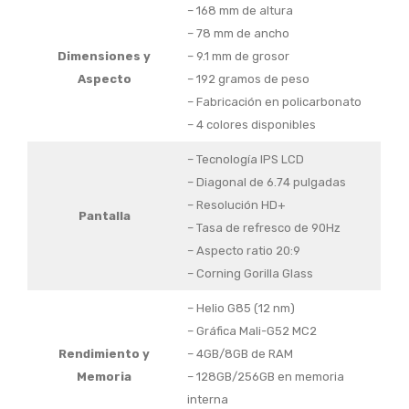
– 168 mm de altura
– 78 mm de ancho
Dimensiones y
– 9.1 mm de grosor
Aspecto
– 192 gramos de peso
– Fabricación en policarbonato
– 4 colores disponibles
– Tecnología IPS LCD
– Diagonal de 6.74 pulgadas
– Resolución HD+
Pantalla
– Tasa de refresco de 90Hz
– Aspecto ratio 20:9
– Corning Gorilla Glass
– Helio G85 (12 nm)
– Gráfica Mali-G52 MC2
Rendimiento y
– 4GB/8GB de RAM
Memoria
– 128GB/256GB en memoria
interna