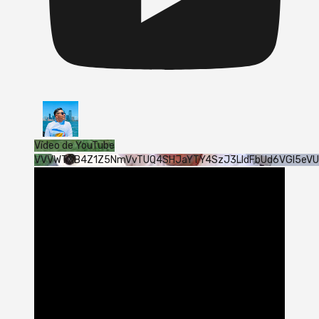
Vídeo de YouTube
VVVWTXB4Z1Z5NmVvTUQ4SHJaYTY4SzJ3LldFbUd6VGI5eV