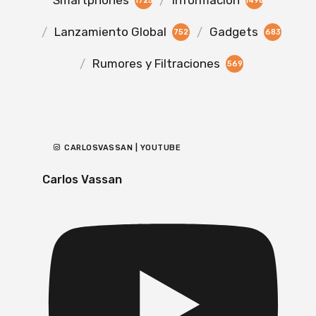
Smartphones
Información
1725
1498
Lanzamiento Global
Gadgets
752
683
Rumores y Filtraciones
569
CARLOSVASSAN | YOUTUBE
Carlos Vassan