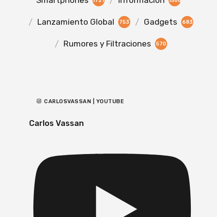
Smartphones
Información
1727
1500
Lanzamiento Global
Gadgets
753
683
Rumores y Filtraciones
570
CARLOSVASSAN | YOUTUBE
Carlos Vassan