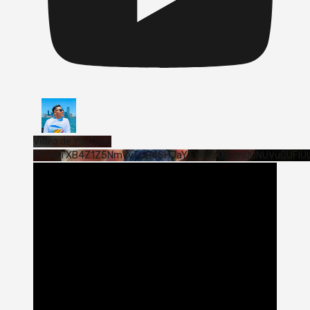
Vídeo de YouTube
VVVWTXB4Z1Z5NmVvTUQ4SHJaYTY4SzJ3LmQ0NUVuQUFlU