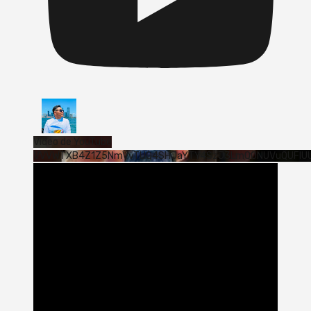
Vídeo de YouTube
VVVWTXB4Z1Z5NmVvTUQ4SHJaYTY4SzJ3LmQ0NUVuQUFlU