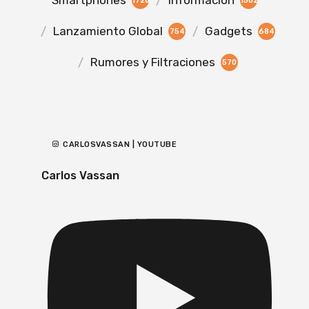
Smartphones
Información
1728
1502
Lanzamiento Global
Gadgets
754
684
Rumores y Filtraciones
570
CARLOSVASSAN | YOUTUBE
Carlos Vassan