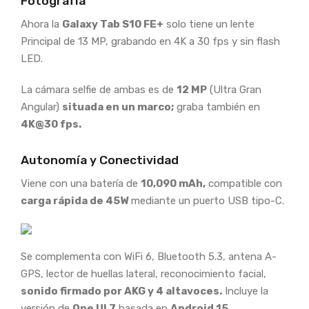
Fotografía
Ahora la
Galaxy Tab S10 FE+
solo tiene un lente
Principal de 13 MP, grabando en 4K a 30 fps y sin flash
LED.
La cámara selfie de ambas es de
12 MP
(Ultra Gran
Angular)
situada en un marco;
graba también en
4K@30 fps.
Autonomía y Conectividad
Viene con una batería de
10,090 mAh,
compatible con
carga rápida de 45W
mediante un puerto USB tipo-C.
Se complementa con WiFi 6, Bluetooth 5.3, antena A-
GPS, lector de huellas lateral, reconocimiento facial,
sonido firmado por AKG y 4 altavoces.
Incluye la
versión de
One UI 7
basada en
Android 15.