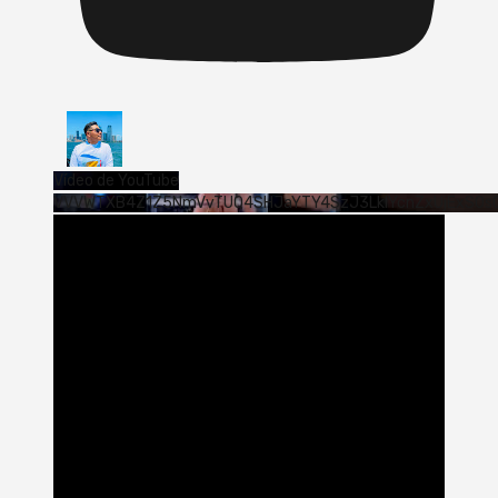
Vídeo de YouTube
VVVWTXB4Z1Z5NmVvTUQ4SHJaYTY4SzJ3LklYcnZxUjExS0s