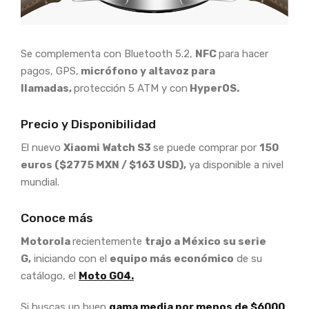
Se complementa con Bluetooth 5.2,
NFC
para hacer
pagos, GPS,
micrófono y altavoz para
llamadas,
protección 5 ATM y con
HyperOS.
Precio y Disponibilidad
El nuevo
Xiaomi Watch S3
se puede comprar por
150
euros ($2775 MXN / $163 USD),
ya disponible a nivel
mundial.
Conoce más
Motorola
recientemente
trajo a México su serie
G,
iniciando con el
equipo más económico
de su
catálogo, el
Moto G04.
Si buscas un buen
gama media por menos de $6000