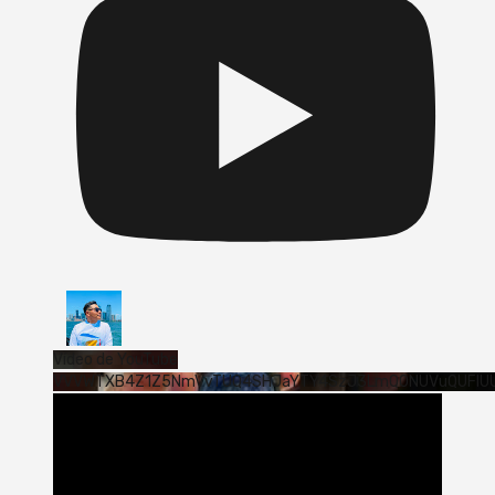
Vídeo de YouTube
VVVWTXB4Z1Z5NmVvTUQ4SHJaYTY4SzJ3LmQ0NUVuQUFlU