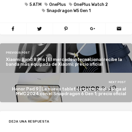
5 ATM
OnePlus
OnePlus Watch 2
Snapdragon W5 Gen 1
PREVIOUS POST
Xiaomi Band 8 Pro | El mercado internacional recibe la
banda más equipada de Xiaomi; precio oficial
NEXT POST
Honor Pad 9 | La nueva tablet de gama media llega al
MWC 2024 con el Snapdragon 6 Gen 1; precio oficial
DEJA UNA RESPUESTA