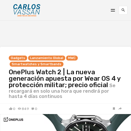
Gadgets
Lanzamiento Global
MWC
Smartwatches y Smartbands
OnePlus Watch 2 | La nueva
generación apuesta por Wear OS 4 y
protección militar; precio oficial
Se
recargará en solo una hora que rendirá por
hasta 4 días continuos
0
849
0