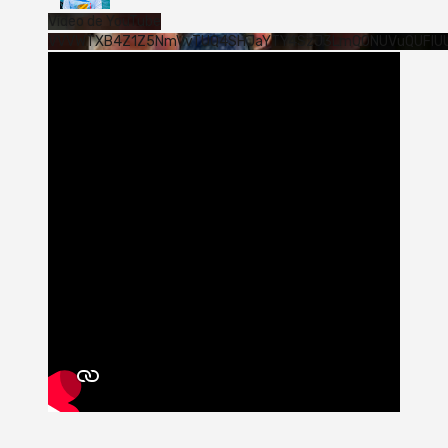
Vídeo de YouTube
VVVWTXB4Z1Z5NmVvTUQ4SHJaYTY4SzJ3LmQ0NUVuQUFlU