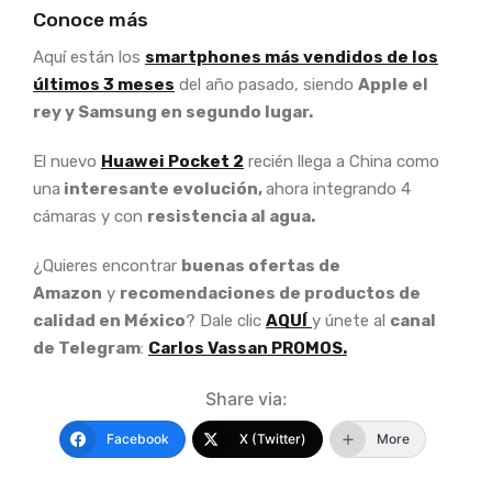
Conoce más
Aquí están los
smartphones más vendidos de los
últimos 3 meses
del año pasado, siendo
Apple el
rey y Samsung en segundo lugar.
El nuevo
Huawei Pocket 2
recién llega a China como
una
interesante evolución,
ahora integrando 4
cámaras y con
resistencia al agua.
¿Quieres encontrar
buenas ofertas de
Amazon
y
recomendaciones de productos de
calidad en México
? Dale clic
AQUÍ
y únete al
canal
de Telegram
:
Carlos Vassan PROMOS.
Share via:
Facebook
X (Twitter)
More