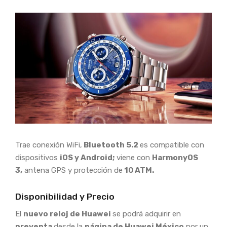
Trae conexión WiFi,
Bluetooth 5.2
es compatible con
dispositivos
iOS y Android;
viene con
HarmonyOS
3,
antena GPS y protección de
10 ATM.
Disponibilidad y Precio
El
nuevo reloj de Huawei
se podrá adquirir en
preventa
desde la
página de Huawei México
por un