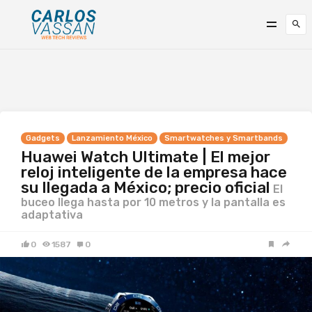
Gadgets
Lanzamiento México
Smartwatches y Smartbands
Huawei Watch Ultimate | El mejor
reloj inteligente de la empresa hace
su llegada a México; precio oficial
El
buceo llega hasta por 10 metros y la pantalla es
adaptativa
0
1587
0