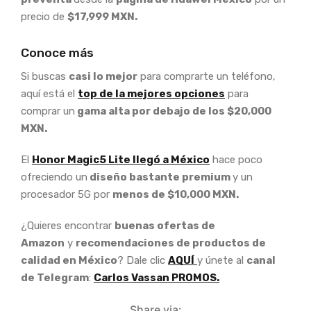
precio de
$17,999 MXN.
Conoce más
Si buscas
casi lo mejor
para comprarte un teléfono,
aquí está el
top de la mejores opciones
para
comprar un
gama alta por debajo de los $20,000
MXN.
El
Honor Magic5 Lite llegó a México
hace poco
ofreciendo un
diseño bastante premium
y un
procesador 5G por
menos de $10,000 MXN.
¿Quieres encontrar
buenas ofertas de
Amazon
y
recomendaciones de productos de
calidad en México
? Dale clic
AQUÍ
y únete al
canal
de Telegram
:
Carlos Vassan PROMOS.
Share via: