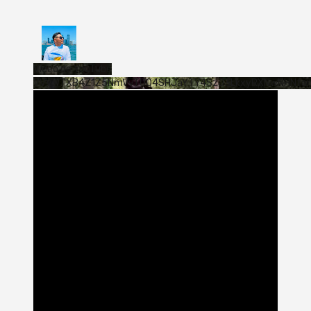
Vídeo de YouTube
VVVWTXB4Z1Z5NmVvTUQ4SHJaYTY4SzJ3LkxyRXNwNHNfa