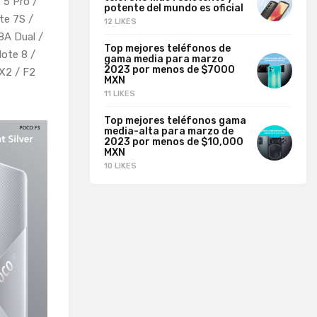
 5 Pro /
potente del mundo es oficial
te 7S /
12 LIKES
8A Dual /
Top mejores teléfonos de
Note 8 /
gama media para marzo
2023 por menos de $7000
 X2 / F2
MXN
11 LIKES
Top mejores teléfonos gama
media-alta para marzo de
2023 por menos de $10,000
MXN
10 LIKES