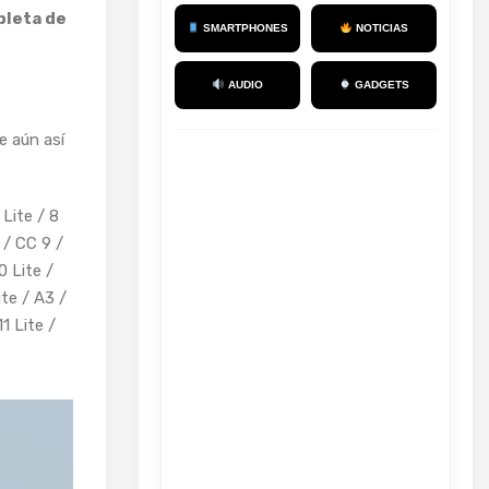
pleta de
SMARTPHONES
NOTICIAS
AUDIO
GADGETS
e aún así
 Lite / 8
 / CC 9 /
0 Lite /
te / A3 /
1 Lite /