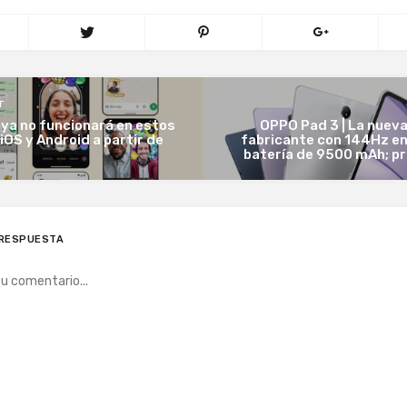
T
ya no funcionará en estos
OPPO Pad 3 | La nueva
iOS y Android a partir de
fabricante con 144Hz en
batería de 9500 mAh; pre
 RESPUESTA