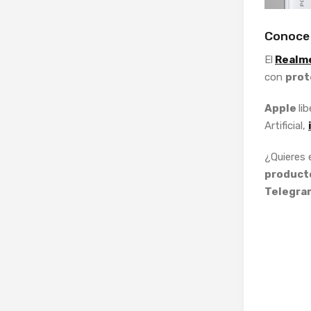
Conoce
El
Realme
con
prot
Apple
li
Artificial,
¿Quieres
producto
Telegra