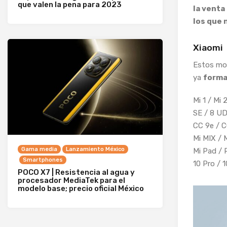
que valen la pena para 2023
la venta
los que 
Xiaomi
Estos mo
ya
forman
Mi 1 / Mi 
SE / 8 UD 
CC 9e / C
Mi MIX / 
Gama media
Lanzamiento México
Mi Pad / 
Smartphones
10 Pro / 1
POCO X7 | Resistencia al agua y
procesador MediaTek para el
modelo base; precio oficial México