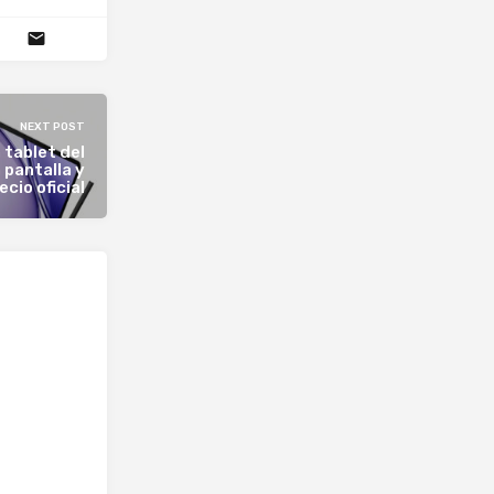
NEXT POST
 tablet del
 pantalla y
cio oficial