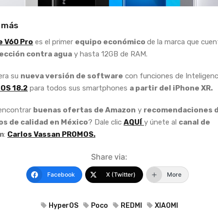
 más
 V60 Pro
es el primer
equipo económico
de la marca que cuen
ección contra agua
y hasta 12GB de RAM.
bera su
nueva versión de software
con funciones de Inteligenc
iOS 18.2
para todos sus smartphones
a partir del iPhone XR.
 encontrar
buenas ofertas de Amazon
y
recomendaciones 
s de calidad en México
? Dale clic
AQUÍ
y únete al
canal de
m
:
Carlos Vassan PROMOS.
Share via:
Facebook
X (Twitter)
More
HyperOS
Poco
REDMI
XIAOMI